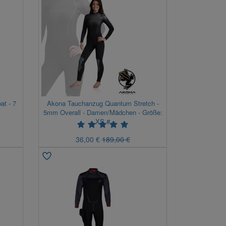
t - 7
Akona Tauchanzug Quantum Stretch -
5mm Overall - Damen/Mädchen - Größe:
XS #
36,00 €
189,00 €