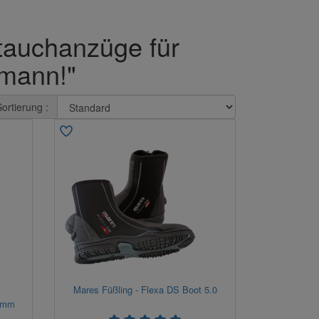
tauchanzüge für
emann!"
Sortierung :
Mares Füßling - Flexa DS Boot 5.0
 7mm