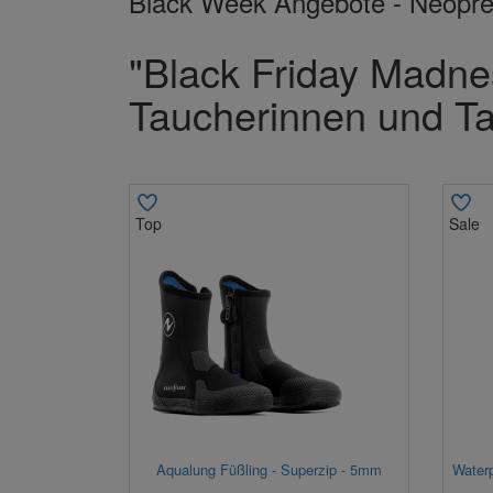
Black Week Angebote - Neopr
"Black Friday Madne
Taucherinnen und Ta
Top
Sale
Aqualung Füßling - Superzip - 5mm
Water