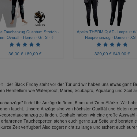
a Tauchanzug Quantum Stretch -
Apeks THERMIQ AD Jumpsuit 8/
mm Overall - Herren - Gr: S - #
Neoprenanzug - Damen - XS
36,00 €
189,00 €
329,00 €
649,00 €
it - der Black Friday steht vor der Tür und wir haben uns etwas ganz 
n Herstellern wie Waterproof, Mares, Scubapro, Aqualung und Xcel an
ntauchanzüge" findet ihr Anzüge in 3mm, 5mm und 7mm Stärke. Wir ha
ionen taucht. Unsere Anzüge sind von höchster Qualität und bieten eu
en Neoprentauchanzug zu finden. Deshalb haben wir eine große Auswahl
re erfahrenen Tauchexperten stehen euch gerne zur Seite und beraten
ür kurze Zeit verfügbar! Also zögert nicht zu lange und sichert euch 