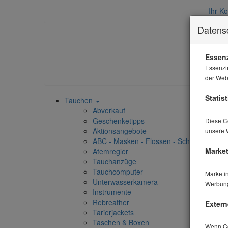
Ihr K
Datens
Essenz
Essenzi
der Webs
Statist
Tauchen
Abverkauf
Geschenketipps
Diese Co
Aktionsangebote
unsere 
ABC - Masken - Flossen - Schnorchel
Market
Atemregler
Tauchanzüge
Tauchcomputer
Marketi
Unterwasserkamera
Werbung
Instrumente
Rebreather
Extern
Tarierjackets
Taschen & Boxen
Wenn Coo