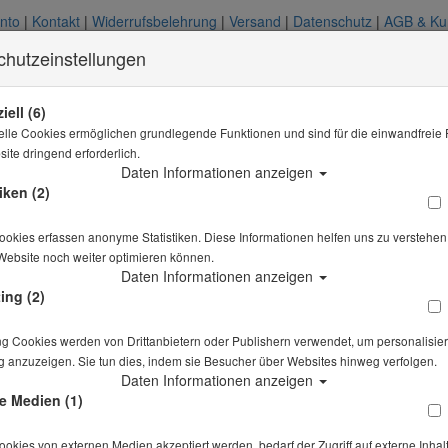
onto
|
Kontakt
|
Widerrufsbelehrung
|
Versand
|
Datenschutz
|
AGB & Ku
chutzeinstellungen
iell (6)
elle Cookies ermöglichen grundlegende Funktionen und sind für die einwandfreie 
ite dringend erforderlich.
Daten Informationen anzeigen
iken (2)
okies erfassen anonyme Statistiken. Diese Informationen helfen uns zu verstehen,
Website noch weiter optimieren können.
Daten Informationen anzeigen
ing (2)
ng Cookies werden von Drittanbietern oder Publishern verwendet, um personalisier
 anzuzeigen. Sie tun dies, indem sie Besucher über Websites hinweg verfolgen.
Daten Informationen anzeigen
e Medien (1)
kies von externen Medien akzeptiert werden, bedarf der Zugriff auf externe Inhal