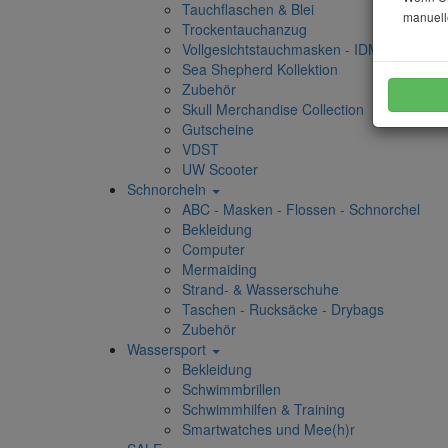
Tauchflaschen & Blei
manuell
Trockentauchanzug
Vollgesichtstauchmasken - IDMs
Sea Shepherd Kollektion
Zubehör
Skull Merchandise Collection
Gutscheine
VDST
UW Scooter
Schnorcheln
ABC - Masken - Flossen - Schnorchel
Bekleidung
Computer
Mermaiding
Strand- & Wasserschuhe
Taschen - Rucksäcke - Drybags
Zubehör
Wassersport
Bekleidung
Schwimmbrillen
Schwimmhilfen & Training
Smartwatches und Mee(h)r