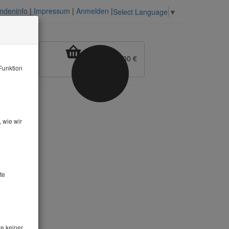
ndeninfo
|
Impressum
|
Anmelden
|
Select Language
▼
0 Artikel
| 0,00 €
Funktion
 wie wir
te
te keiner