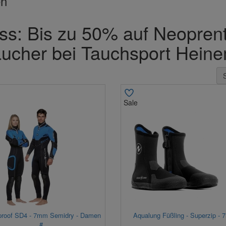
en
ss: Bis zu 50% auf Neopren
ucher bei Tauchsport Hein
Sale
proof SD4 - 7mm Semidry - Damen
Aqualung Füßling - Superzip -
#