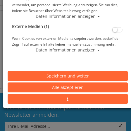
verwendet, um personalisierte Werbung anzuzeigen. Sie tun dies,
indem sie Besucher über Websites hinweg verfolgen.
Daten Informationen anzeigen
Externe Medien (1)
Wenn Cookies von externen Medien akzeptiert werden, bedarf der
Zugriff auf externe Inhalte keiner manuellen Zustimmung mehr.
Daten Informationen anzeigen
Shearwater Swift GPS
Info: Shearwater Petrel 3 SA
Speichern und weiter
Sender – Luftintegration mit
Tec-Computer
GPS
Alle akzeptieren
Hier für unseren Tauchsport Heinemann
Newsletter anmelden.
Ihre E-Mail Adresse...