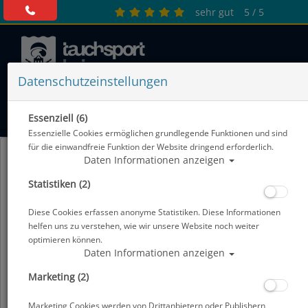
sehr gut
5 / 5
Datenschutzeinstellungen
0 Artikel
Essenziell (6)
Essenzielle Cookies ermöglichen grundlegende Funktionen und sind
für die einwandfreie Funktion der Website dringend erforderlich.
Daten Informationen anzeigen
Statistiken (2)
Diese Cookies erfassen anonyme Statistiken. Diese Informationen
helfen uns zu verstehen, wie wir unsere Website noch weiter
optimieren können.
Daten Informationen anzeigen
Marketing (2)
NEU: Shearwater Perdix 3
Shearwater Perdix 2 zum
Sonderpreis
Marketing Cookies werden von Drittanbietern oder Publishern