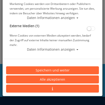
Marketing Cookies werden von Drittanbietern oder Publishern
verwendet, um personalisierte Werbung anzuzeigen. Sie tun dies,
indem sie Besucher über Websites hinweg verfolgen.
Daten Informationen anzeigen
Externe Medien (1)
Wenn Cookies von externen Medien akzeptiert werden, bedarf
der Zugriff auf externe Inhalte keiner manuellen Zustimmung
mehr.
Daten Informationen anzeigen
Schwimmhilfen &
Smartwatches und
Training
Mee(h)r
Speichern und weiter
Hier für unseren Tauchsport Heinemann
Alle akzeptieren
Newsletter anmelden.
Ihre E-Mail Adresse...