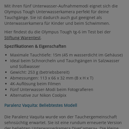
Mit ihren fünf Unterwasser-Aufnahmemodi eignet sich die
Olympus Tough Unterwasserkamera perfekt für deine
Tauchgänge. Sie ist dadurch auch gut geeignet als
Unterwasserkamera für Kinder und beim Schwimmen.
Hier findest du die Olympus Tough tg-6 im Test bei der
Stiftung Warentest
.
Spezifikationen & Eigenschaften
Maximale Tauchtiefe: 15m (45 m wasserdicht im Gehäuse)
Ideal beim Schnorcheln und Tauchgängen in Salzwasser
und Süßwasser
Gewicht: 253 g (betriebsbereit)
Abmessungen: 113 x 66 x 32 mm (B x H x T)
4K-Auflösung beim Filmen
Fünf Unterwasser-Modi beim Fotografieren
Alternative zur Nikon Coolpix
Paralenz Vaquita: Beliebtestes Modell
Die Paralenz Vaquita wurde von der Tauchergemeinschaft
sehnsüchtig erwartet. Sie ist eine rundum erneuerte Version
der beliebten Unterwasserkamera DiveCamera+. Die kleine,