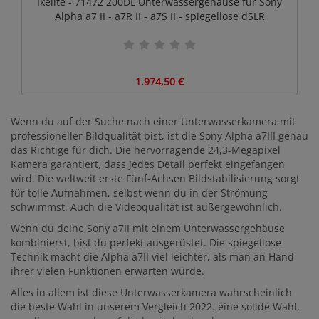
Ikelite - 71472 200DL Unterwassergehäuse für Sony
Alpha a7 II - a7R II - a7S II - spiegellose dSLR
1.974,50 €
Wenn du auf der Suche nach einer Unterwasserkamera mit
professioneller Bildqualität bist, ist die Sony Alpha a7III genau
das Richtige für dich. Die hervorragende 24,3-Megapixel
Kamera garantiert, dass jedes Detail perfekt eingefangen
wird. Die weltweit erste Fünf-Achsen Bildstabilisierung sorgt
für tolle Aufnahmen, selbst wenn du in der Strömung
schwimmst. Auch die Videoqualität ist außergewöhnlich.
Wenn du deine Sony a7II mit einem Unterwassergehäuse
kombinierst, bist du perfekt ausgerüstet. Die spiegellose
Technik macht die Alpha a7II viel leichter, als man an Hand
ihrer vielen Funktionen erwarten würde.
Alles in allem ist diese Unterwasserkamera wahrscheinlich
die beste Wahl in unserem Vergleich 2022. eine solide Wahl,