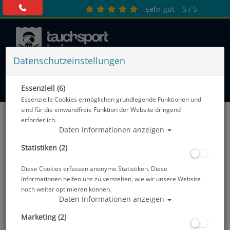
sehr gut
5 / 5
Datenschutzeinstellungen
0 Artikel
Essenziell (6)
Essenzielle Cookies ermöglichen grundlegende Funktionen und
Beste Unterwasserkamera 2022:
sind für die einwandfreie Funktion der Website dringend
erforderlich.
Unterwasserkameras im Vergleich
Daten Informationen anzeigen
Kaufe deine Unterwasserkamera zum Tauchen oder
Statistiken (2)
Schnorcheln garantiert zum besten Preis! Vergleiche unsere
aktuellen Angebote im online Tauchshop. Finde deine
Diese Cookies erfassen anonyme Statistiken. Diese
günstige Unterwasserkamera von den besten Herstellern und
Informationen helfen uns zu verstehen, wie wir unsere Website
das passende Zubehör. Egal ob Kompaktkameras oder
noch weiter optimieren können.
Digitalkamera für Fotos und Videos. Bekannte Hersteller, wie:
Daten Informationen anzeigen
Nikon, Sony oder auch Actioncam. Wir beraten dich gern,
welche Unterwasserkamera für dich die richtige ist. Hier
Marketing (2)
findest du eine Kaufberatung zu den
10 besten