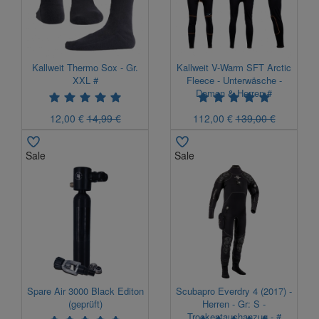
Kallweit Thermo Sox - Gr.
Kallweit V-Warm SFT Arctic
XXL #
Fleece - Unterwäsche -
Damen & Herren #
12,00 €
14,99 €
112,00 €
139,00 €
Sale
Sale
Spare Air 3000 Black Editon
Scubapro Everdry 4 (2017) -
(geprüft)
Herren - Gr: S -
Trockentauchanzug - #