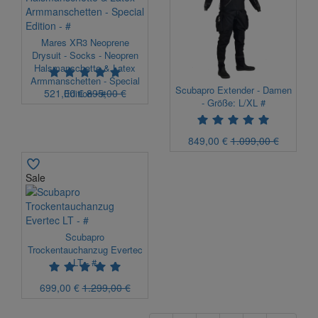
Mares XR3 Neoprene
Drysuit - Socks - Neopren
Halsmanschette & Latex
Armmanschetten - Special
Scubapro Extender - Damen
521,00 €
895,00 €
Edition - #
- Größe: L/XL #
849,00 €
1.099,00 €
Sale
Scubapro
Trockentauchanzug Evertec
LT - #
699,00 €
1.299,00 €