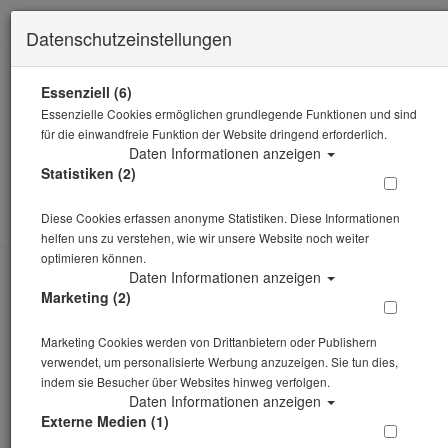
Datenschutzeinstellungen
sehr gut
5 / 5
Essenziell (6)
Essenzielle Cookies ermöglichen grundlegende Funktionen und sind
für die einwandfreie Funktion der Website dringend erforderlich.
Daten Informationen anzeigen
Statistiken (2)
0 Artikel
Diese Cookies erfassen anonyme Statistiken. Diese Informationen
helfen uns zu verstehen, wie wir unsere Website noch weiter
optimieren können.
Daten Informationen anzeigen
Black Week Angebote -
Marketing (2)
Trockentauchen
Marketing Cookies werden von Drittanbietern oder Publishern
verwendet, um personalisierte Werbung anzuzeigen. Sie tun dies,
Black Friday Kracher:
indem sie Besucher über Websites hinweg verfolgen.
Daten Informationen anzeigen
Bis zu 35% Rabatt auf
Externe Medien (1)