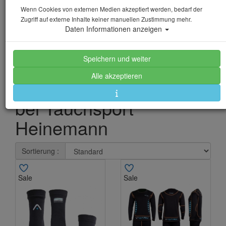
Trockentauchanzüge
Wenn Cookies von externen Medien akzeptiert werden, bedarf der
Zugriff auf externe Inhalte keiner manuellen Zustimmung mehr.
und Unterzieher
Daten Informationen anzeigen
namhafter Hersteller
Speichern und weiter
wie Waterproof, Apeks,
Alle akzeptieren
Scubapro und Mares
bei Tauchsport
Heinemann
Sortierung :
Sale
Sale