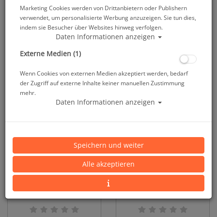
Marketing Cookies werden von Drittanbietern oder Publishern
Apeks Spool Lifeline 15 m
Apeks Spool Lifeline 30 m
verwendet, um personalisierte Werbung anzuzeigen. Sie tun dies,
indem sie Besucher über Websites hinweg verfolgen.
Daten Informationen anzeigen
Externe Medien (1)
23,95 €
23,95 €
29,95 €
29,95 €
Wenn Cookies von externen Medien akzeptiert werden, bedarf
der Zugriff auf externe Inhalte keiner manuellen Zustimmung
mehr.
Daten Informationen anzeigen
Speichern und weiter
Alle akzeptieren
Atlantis Spiral Kabel
M&M Buddy Line mit
Haken in Tasche