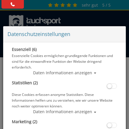
sehr gut
5 / 5
Datenschutzeinstellungen
0 Artikel
Essenziell (6)
Essenzielle Cookies ermöglichen grundlegende Funktionen und
BOJEN & LEINEN
sind für die einwandfreie Funktion der Website dringend
erforderlich.
Daten Informationen anzeigen
Sortierung :
Statistiken (2)
SALE
SALE
Diese Cookies erfassen anonyme Statistiken. Diese
Informationen helfen uns zu verstehen, wie wir unsere Website
noch weiter optimieren können.
Daten Informationen anzeigen
Marketing (2)