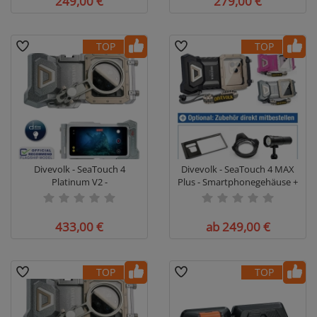
249,00 €
279,00 €
TOP
TOP
Divevolk - SeaTouch 4
Divevolk - SeaTouch 4 MAX
Platinum V2 -
Plus - Smartphonegehäuse +
Smartphonegehäuse
optional Adapter/Zubehör
433,00 €
ab 249,00 €
TOP
TOP