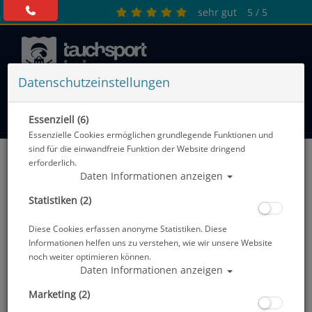
sehr gut
5 / 5
Datenschutzeinstellungen
0 Artikel
Essenziell (6)
Essenzielle Cookies ermöglichen grundlegende Funktionen und
sind für die einwandfreie Funktion der Website dringend
Gehäuse - Smartphone
erforderlich.
Daten Informationen anzeigen
Sortierung :
Statistiken (2)
SALE
TOP
Diese Cookies erfassen anonyme Statistiken. Diese
Informationen helfen uns zu verstehen, wie wir unsere Website
noch weiter optimieren können.
Daten Informationen anzeigen
Marketing (2)