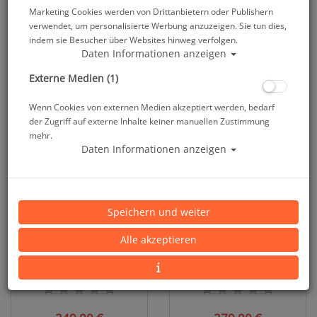
Marketing Cookies werden von Drittanbietern oder Publishern
verwendet, um personalisierte Werbung anzuzeigen. Sie tun dies,
Divevolk - SeaTouch 4 Max
Divevolk - SeaTouch 4 MAX
indem sie Besucher über Websites hinweg verfolgen.
Plus - Ocean Explorer Kit
Plus - Smartphonegehäuse -
Daten Informationen anzeigen
Boxed
Pink
Externe Medien (1)
499,00 €
279,00 €
549,00 €
Wenn Cookies von externen Medien akzeptiert werden, bedarf
der Zugriff auf externe Inhalte keiner manuellen Zustimmung
mehr.
TOP
TOP
Daten Informationen anzeigen
Speichern und weiter
Alle akzeptieren
Divevolk - SeaTouch 4 MAX
Divevolk - SeaTouch 4 MAX
Plus - Smartphonegehäuse -
Plus - Smartphonegehäuse -
Schwarz
Silber