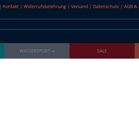
|
Kontakt
|
Widerrufsbelehrung
|
Versand
|
Datenschutz
|
AGB & 
WASSERSPORT
SALE