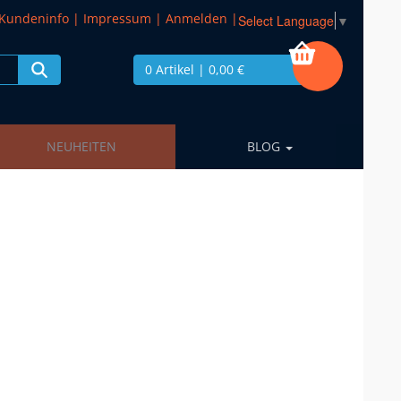
Kundeninfo
|
Impressum
|
Anmelden
|
Select Language
▼
0 Artikel
| 0,00 €
NEUHEITEN
BLOG