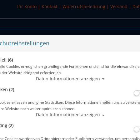
Ihr Konto
|
Kontakt
|
Widerrufsbelehrung
|
Versand
|
Dat
chutzeinstellungen
WASSERSPORT
SALE
ell (6)
elle Cookies ermöglichen grundlegende Funktionen und sind für die einwandfreie
n der Website dringend erforderlich.
ORE & ULTRA SKIN
Daten Informationen anzeigen
iken (2)
nsicht sind keine Produkte verfügbar
ookies erfassen anonyme Statistiken. Diese Informationen helfen uns zu versteh
ere Website noch weiter optimieren können.
Daten Informationen anzeigen
ing (2)
ng Cookies werden von Drittanbietern oder Publishern verwendet, um personalis