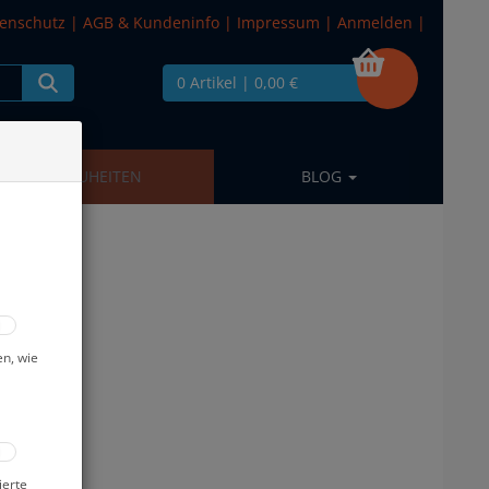
enschutz
|
AGB & Kundeninfo
|
Impressum
|
Anmelden
|
0 Artikel
| 0,00 €
NEUHEITEN
BLOG
en, wie
ierte