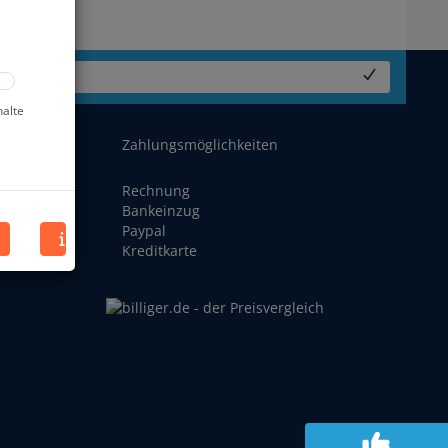
resse...
halte
Zahlungsmöglichkeiten
Rechnung
Bankeinzug
Paypal
en und
Kreditkarte