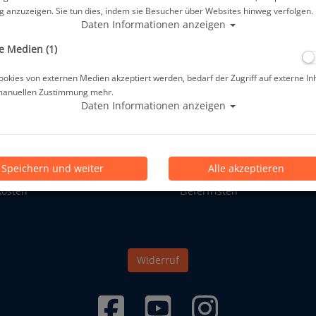
 anzuzeigen. Sie tun dies, indem sie Besucher über Websites hinweg verfolgen.
Daten Informationen anzeigen
e Medien (1)
ann Newsletter anmelden.
Ihre E-Mail Ad
okies von externen Medien akzeptiert werden, bedarf der Zugriff auf externe In
manuellen Zustimmung mehr.
he Informationen
Allgemeine Informationen
Daten Informationen anzeigen
undeninformationen
Kontakt
hutz
wir versenden mit:
um
DHL
Speichern und weiter
Alle akzeptieren
srecht
** Information zu Lieferzeit
kosten
Lieferfristen
Widerruf