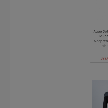
Aqua Sp
MPhel
Neopren
A
399,