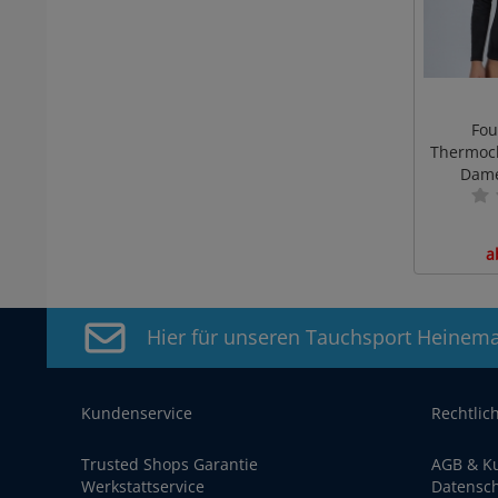
Fou
Thermocl
Dame
a
Hier für unseren Tauchsport Heinem
Kundenservice
Rechtlic
Trusted Shops Garantie
AGB & K
Werkstattservice
Datensc