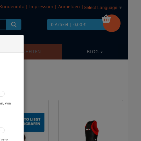
Kundeninfo
|
Impressum
|
Anmelden
|
Select Language
▼
0 Artikel
| 0,00 €
NEUHEITEN
BLOG
en, wie
ierte