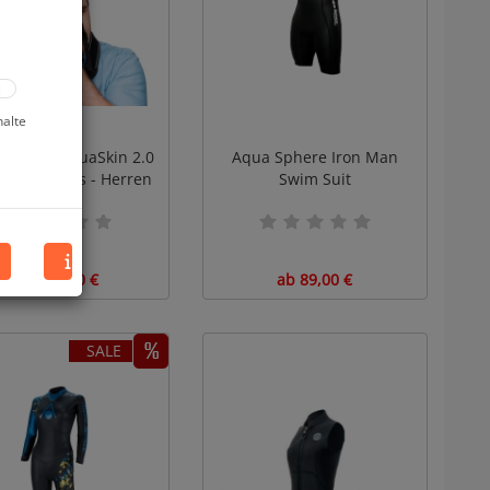
halte
Sphere AquaSkin 2.0
Aqua Sphere Iron Man
y - MPhelps - Herren
Swim Suit
ab 149,00 €
ab 89,00 €
SALE