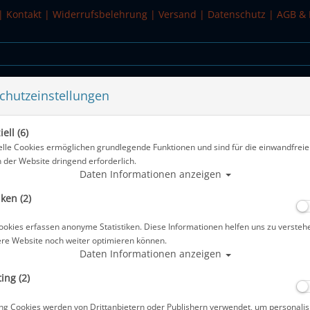
|
Kontakt
|
Widerrufsbelehrung
|
Versand
|
Datenschutz
|
AGB & 
chutzeinstellungen
WASSERSPORT
SALE
ell (6)
elle Cookies ermöglichen grundlegende Funktionen und sind für die einwandfreie
n der Website dringend erforderlich.
RENANZÜGE
Daten Informationen anzeigen
g :
iken (2)
ookies erfassen anonyme Statistiken. Diese Informationen helfen uns zu versteh
ere Website noch weiter optimieren können.
Daten Informationen anzeigen
ing (2)
ng Cookies werden von Drittanbietern oder Publishern verwendet, um personalis