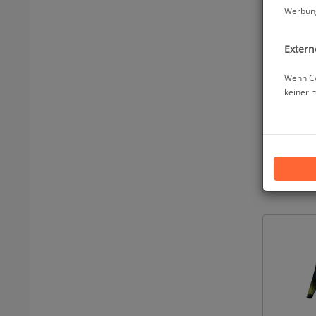
Werbung
Extern
Wenn Co
keiner 
Aqua S
H
a