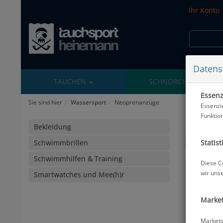
Ihr Konto
Datens
TAUCHEN
SCHNORCHELN
Essenzi
Sie sind hier
Wassersport
Neoprenanzüge
Essenzi
Funktio
NEOP
Bekleidung
Sortierun
Statist
Schwimmbrillen
Schwimmhilfen & Training
Diese C
wir uns
Smartwatches und Mee(h)r
Market
Marketi