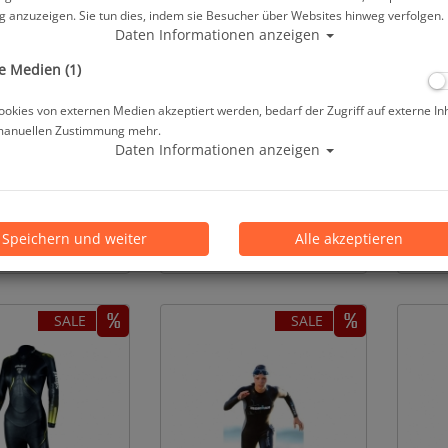
 anzuzeigen. Sie tun dies, indem sie Besucher über Websites hinweg verfolgen.
Daten Informationen anzeigen
e Medien (1)
okies von externen Medien akzeptiert werden, bedarf der Zugriff auf externe In
manuellen Zustimmung mehr.
kins Shorty für
Aqua Skins Thermo
Aqua 
Daten Informationen anzeigen
erren - #
Kopfschutz - Größe XS/S
Short
Speichern und weiter
Alle akzeptieren
b 129,00 €
19,95 €
SALE
SALE