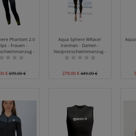
here Phantom 2.0
Aqua Sphere WRacer
Aqua
ps - Frauen -
Ironman - Damen -
schwimmanzug -
Neoprenschwimmanzug -
bverkauf #
Restposten #
00 €
699,00 €
279,00 €
449,00 €