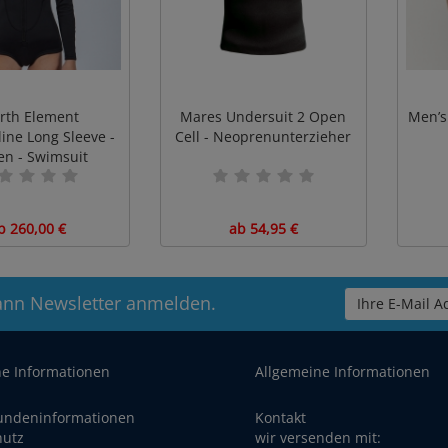
rth Element
Mares Undersuit 2 Open
Men’s
ine Long Sleeve -
Cell - Neoprenunterzieher
n - Swimsuit
b 260,00 €
ab 54,95 €
ann Newsletter anmelden.
Ihre E-Mail Ad
he Informationen
Allgemeine Informationen
undeninformationen
Kontakt
hutz
wir versenden mit: