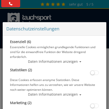
sehr gut
5 / 5
Datenschutzeinstellungen
0 Artikel
Essenziell (6)
Essenzielle Cookies ermöglichen grundlegende Funktionen und
sind für die einwandfreie Funktion der Website dringend
Shark Skin
erforderlich.
Daten Informationen anzeigen
Sortierung :
Statistiken (2)
SALE
SALE
Diese Cookies erfassen anonyme Statistiken. Diese
Informationen helfen uns zu verstehen, wie wir unsere Website
noch weiter optimieren können.
Daten Informationen anzeigen
Marketing (2)