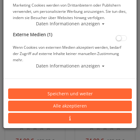
Marketing Cookies werden von Drittanbietern oder Publishern
verwendet, um personalisierte Werbung anzuzeigen. Sie tun dies,
Chillproof - kurze Hose -
Chillproof - kurze Hose -
indem sie Besucher über Websites hinweg verfolgen.
Herren - Restposten #
Herren - Restposten #
Daten Informationen anzeigen
Externe Medien (1)
59,00 €
59,00 €
97,95 €
97,95 €
Wenn Cookies von externen Medien akzeptiert werden, bedarf
der Zugriff auf externe Inhalte keiner manuellen Zustimmung
mehr.
SALE
SALE
Daten Informationen anzeigen
Speichern und weiter
Alle akzeptieren
Chillproof Long Pants - Lange
Chillproof Long Pants - Lange
Hose - Herren - Gr: 2XS -
Hose - Herren - Gr: 2XS -
Restposten #
Restposten #