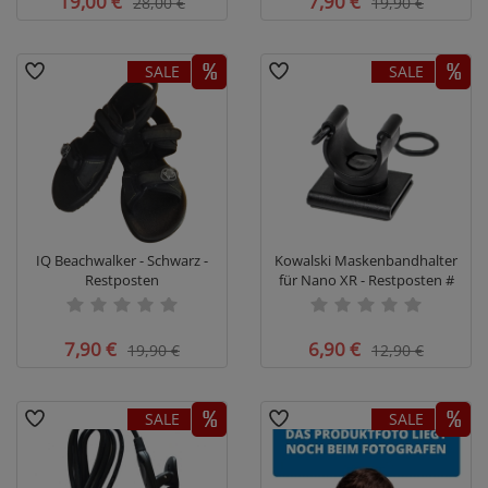
19,00 €
7,90 €
28,00 €
19,90 €
SALE
SALE
IQ Beachwalker - Schwarz -
Kowalski Maskenbandhalter
Restposten
für Nano XR - Restposten #
7,90 €
6,90 €
19,90 €
12,90 €
SALE
SALE