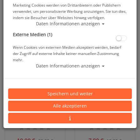
Marketing Cookies werden von Drittanbietern oder Publishern
verwendet, um personalisierte Werbung anzuzeigen. Sie tun dies,
Prämie - Mares Mütze #
DC 800 DC 1000 DC1400 -
indem sie Besucher über Websites hinweg verfolgen.
Kamera Blitz Diffuser - SL1817
Daten Informationen anzeigen
#
Externe Medien (1)
400
19,00 €
28,00 €
Wenn Cookies von externen Medien akzeptiert werden, bedarf
der Zugriff auf externe Inhalte keiner manuellen Zustimmung
mehr.
SALE
SALE
Daten Informationen anzeigen
Speichern und weiter
Alle akzeptieren
DC 800 DC 1000 DC1400 -
IQ Beachwalker - Schwarz -
Kamera Blitz Diffuser - SL1817
Restposten
#