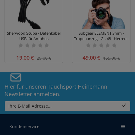
Sherwood Scuba - Datenkabel
Subgear ELEMENT 3mm -
USB für Amphos
Tropenanzug - Gr. 48 - Herren -
Tauchcomputer - Restposten
Restposten #
#
19,00 €
49,00 €
29,00 €
155,00 €
Hier für unseren Tauchsport Heinemann
Newsletter anmelden.
Ihre E-Mail Adresse...
Kundenservice