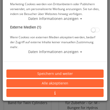
Marketing Cookies werden von Drittanbietern oder Publishern
verwendet, um personalisierte Werbung anzuzeigen. Sie tun dies,
Apeks - Exotec Twin
Aqua Lung GRIP LOCK
indem sie Besucher über Websites hinweg verfolgen.
Cylinder Kit
Flaschengurt für
Daten Informationen anzeigen
Standard Jackets
(BC911128)
Externe Medien (1)
Wenn Cookies von externen Medien akzeptiert werden, bedarf
89,95 €
79,95 €
der Zugriff auf externe Inhalte keiner manuellen Zustimmung
mehr.
Daten Informationen anzeigen
Speichern und weiter
Alle akzeptieren
Doppeltankband - Tank
Hydros - Gummizugset
Band for Twin Cylinders
für Zubehör - Gr: M -
Bungee for Hydros