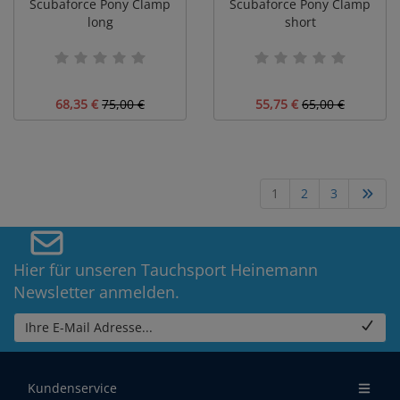
Scubaforce Pony Clamp
Scubaforce Pony Clamp
long
short
68,35 €
75,00 €
55,75 €
65,00 €
1
2
3
Hier für unseren Tauchsport Heinemann
Newsletter anmelden.
Ihre E-Mail Adresse...
Kundenservice