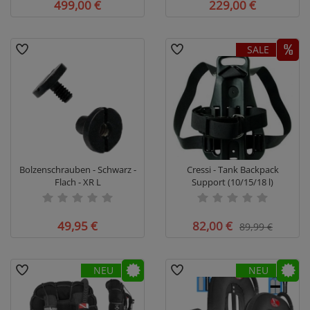
499,00 €
229,00 €
SALE
Bolzenschrauben - Schwarz -
Cressi - Tank Backpack
Flach - XR L
Support (10/15/18 l)
49,95 €
82,00 €
89,99 €
NEU
NEU