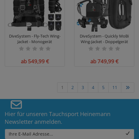
DiveSystem - Fly-Tech Wing-
DiveSystem - Quickly MoBi
Jacket - Monogerät
Wing-Jacket - Doppelgerät
ab 549,99 €
ab 749,99 €
1
2
3
4
5
11
Hier für unseren Tauchsport Heinemann
Newsletter anmelden.
Ihre E-Mail Adresse...