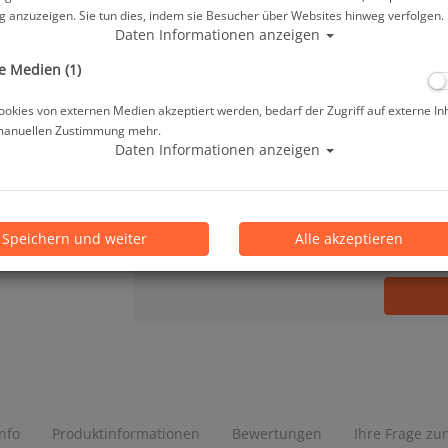
 anzuzeigen. Sie tun dies, indem sie Besucher über Websites hinweg verfolgen.
327,25 €
*
Daten Informationen anzeigen
e Medien (1)
Lieferbar in 1-3 Werktage, der Artikel ist a
okies von externen Medien akzeptiert werden, bedarf der Zugriff auf externe In
manuellen Zustimmung mehr.
Prämienpunkte: 327
Daten Informationen anzeigen
Stk.
Speichern und weiter
Alle akzeptieren
Info
Produktinformationen
Bewertungen
Ihre Frage zum