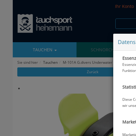
Ihr Konto
Datens
TAUCHEN
SCHNORCHELN
Essenzi
Sie sind hier
Tauchen
M-101A G.divers Underwater Reciever Unit
Essenzi
Funktio
Zurück
Statist
Diese C
wir uns
Market
Marketi