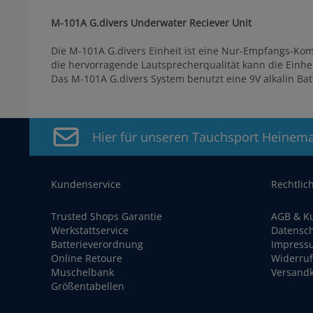
M-101A G.divers Underwater Reciever Unit
Die M-101A G.divers Einheit ist eine Nur-Empfangs-Ko
die hervorragende Lautsprecherqualität kann die Einhe
Das M-101A G.divers System benutzt eine 9V alkalin Bat
Hier für unseren Tauchsport Heinem
Kundenservice
Rechtlic
Trusted Shops Garantie
AGB & K
Werkstattservice
Datensc
Batterieverordnung
Impress
Online Retoure
Widerruf
Muschelbank
Versand
Größentabellen