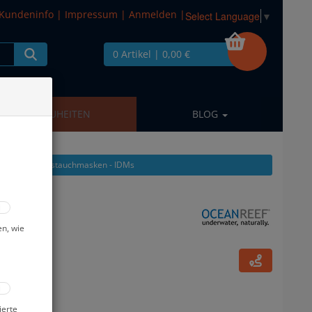
Kundeninfo
|
Impressum
|
Anmelden
|
Select Language
▼
0 Artikel
| 0,00 €
NEUHEITEN
BLOG
aus: Vollgesichtstauchmasken - IDMs
 Unit #
en, wie
ierte