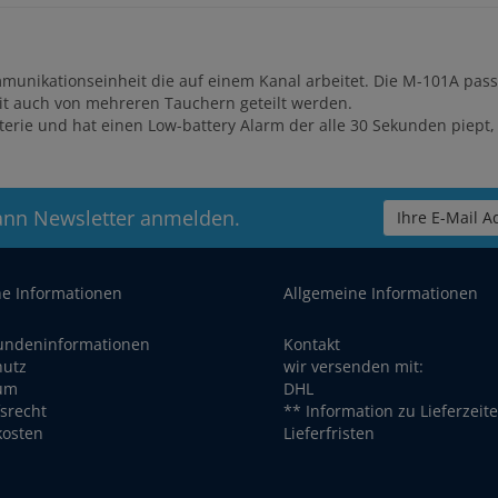
mmunikationseinheit die auf einem Kanal arbeitet. Die M-101A pa
it auch von mehreren Tauchern geteilt werden.
terie und hat einen Low-battery Alarm der alle 30 Sekunden piept, 
ann Newsletter anmelden.
Ihre E-Mail Ad
he Informationen
Allgemeine Informationen
undeninformationen
Kontakt
hutz
wir versenden mit:
um
DHL
srecht
** Information zu Lieferzeit
kosten
Lieferfristen