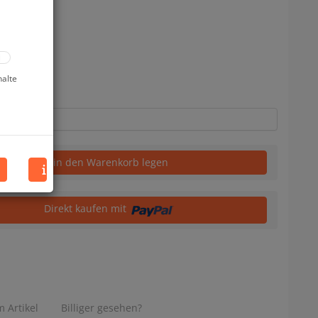
uf Lager
halte
in den Warenkorb legen
Direkt kaufen mit
 Artikel
Billiger gesehen?