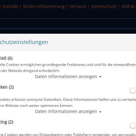
|
Kontakt
|
Widerrufsbelehrung
|
Versand
|
Datenschutz
|
AGB & 
chutzeinstellungen
WASSERSPORT
SALE
ell (6)
 #
elle Cookies ermöglichen grundlegende Funktionen und sind für die einwandfreie
n der Website dringend erforderlich.
Alle Artikel zeigen 
Daten Informationen anzeigen
iken (2)
M-101A G.divers Underwater Reciever
ookies erfassen anonyme Statistiken. Diese Informationen helfen uns zu versteh
Artikelnr.: or-33107
ere Website noch weiter optimieren können.
Daten Informationen anzeigen
ing (2)
Herstellerpreis: 335,00 €
ng Cookies werden von Drittanbietern oder Publishern verwendet, um personalis