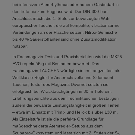
bei intensivem Atemrhythmus oder hohem Gasbedarf in
der Tiefe nie zum Engpass wird. Der DIN-300-bar-
Anschluss macht die 1. Stufe zur bevorzugten Wahl
europäischer Taucher, die auf kompakte, vibrationsarme
Verbindungen an der Flasche setzen. Nitrox-Gemische
bis 40 % Sauerstoffanteil sind ohne Zusatzmodifikation
nutzbar.
In Fachmagazin-Tests und Praxisberichten wird die MK25
EVO regelmäßig mit Bestnoten bewertet. Das
Fachmagazin TAUCHEN würdigte sie im Langzeittest als
Weltklasse-Regler für Anspruchsvolle und Sidemount-
Taucher; Tester des Magazins Divernet setzten sie
erfolgreich bei Wracktauchgängen in 30 m Tiefe ein.
Erfahrungsberichte aus dem Techniktauchen bestätigen
zudem die bewährte Leistungsfähigkeit in großen Tiefen
– etwa im Einsatz mit Trimix und Heliox bis über 130 m.
Als Einzelstufe ist sie die perfekte Grundlage für
maßgeschneiderte Atemregler-Setups aus dem
Scubapro-Ökosystem und lässt sich mit 2. Stufen der S-,