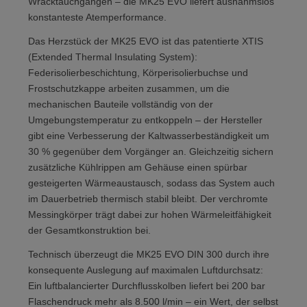
Wracktauchgängen – die MK25 EVO liefert ausnahmslos
konstanteste Atemperformance.
Das Herzstück der MK25 EVO ist das patentierte XTIS
(Extended Thermal Insulating System):
Federisolierbeschichtung, Körperisolierbuchse und
Frostschutzkappe arbeiten zusammen, um die
mechanischen Bauteile vollständig von der
Umgebungstemperatur zu entkoppeln – der Hersteller
gibt eine Verbesserung der Kaltwasserbeständigkeit um
30 % gegenüber dem Vorgänger an. Gleichzeitig sichern
zusätzliche Kühlrippen am Gehäuse einen spürbar
gesteigerten Wärmeaustausch, sodass das System auch
im Dauerbetrieb thermisch stabil bleibt. Der verchromte
Messingkörper trägt dabei zur hohen Wärmeleitfähigkeit
der Gesamtkonstruktion bei.
Technisch überzeugt die MK25 EVO DIN 300 durch ihre
konsequente Auslegung auf maximalen Luftdurchsatz:
Ein luftbalancierter Durchflusskolben liefert bei 200 bar
Flaschendruck mehr als 8.500 l/min – ein Wert, der selbst