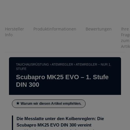
Hersteller
Produktinformationen
Bewertungen
Ihre
Info
Frag
zum
Artik
TAUCHAUSRÜSTUNG › ATEMREGLER › ATEMREGLER – NUR 1.
STUFE
Scubapro MK25 EVO – 1. Stufe
DIN 300
Warum wir diesen Artikel empfehlen.
Die Messlatte unter den Kolbenreglern: Die
Scubapro MK25 EVO DIN 300 vereint