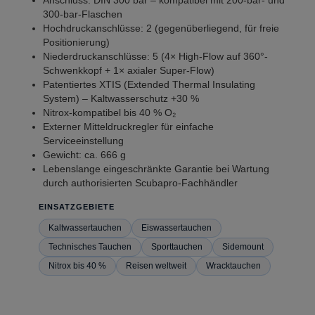
Anschluss: DIN 300 bar – kompatibel mit 200-bar- und
300-bar-Flaschen
Hochdruckanschlüsse: 2 (gegenüberliegend, für freie
Positionierung)
Niederdruckanschlüsse: 5 (4× High-Flow auf 360°-
Schwenkkopf + 1× axialer Super-Flow)
Patentiertes XTIS (Extended Thermal Insulating
System) – Kaltwasserschutz +30 %
Nitrox-kompatibel bis 40 % O₂
Externer Mitteldruckregler für einfache
Serviceeinstellung
Gewicht: ca. 666 g
Lebenslange eingeschränkte Garantie bei Wartung
durch authorisierten Scubapro-Fachhändler
EINSATZGEBIETE
Kaltwassertauchen
Eiswassertauchen
Technisches Tauchen
Sporttauchen
Sidemount
Nitrox bis 40 %
Reisen weltweit
Wracktauchen