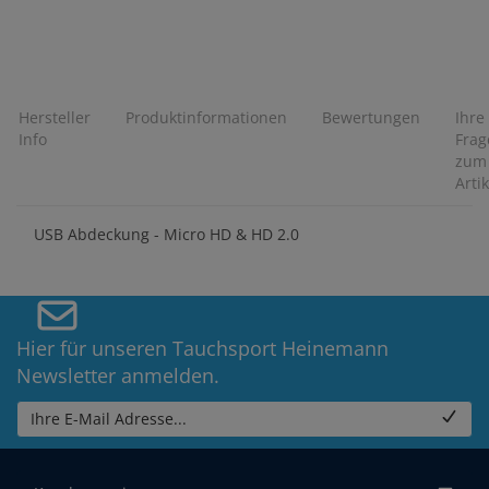
Hersteller
Produktinformationen
Bewertungen
Ihre
Info
Frag
zum
Artik
USB Abdeckung - Micro HD & HD 2.0
Hier für unseren Tauchsport Heinemann
Newsletter anmelden.
Ihre E-Mail Adresse...