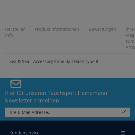
Hersteller
Produktinformationen
Bewertungen
Ihre
Info
Frag
zum
Artik
Sea & Sea - Accessory Shoe Ball Base Type II
Hier für unseren Tauchsport Heinemann
Newsletter anmelden.
Ihre E-Mail Adresse...
Kundenservice