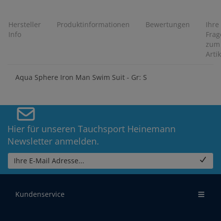
Hersteller
Produktinformationen
Bewertungen
Ihre
Info
Frag
zum
Artik
Aqua Sphere Iron Man Swim Suit - Gr: S
Hier für unseren Tauchsport Heinemann
Newsletter anmelden.
Ihre E-Mail Adresse...
Kundenservice