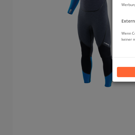
Werbung
Extern
Wenn Co
keiner 