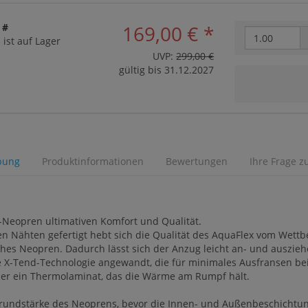
 #
169,00 €
*
 ist auf Lager
UVP:
299,00 €
gültig bis 31.12.2027
bung
Produktinformationen
Bewertungen
Ihre Frage z
h-Neopren ultimativen Komfort und Qualität.
en Nähten gefertigt hebt sich die Qualität des AquaFlex vom Wett
liches Neopren. Dadurch lässt sich der Anzug leicht an- und auszie
-Tend-Technologie angewandt, die für minimales Ausfransen bei m
ber ein Thermolaminat, das die Wärme am Rumpf hält.
Grundstärke des Neoprens, bevor die Innen- und Außenbeschichtu