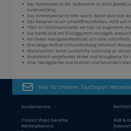
Das Nylonmaterial der Außenseite ist dicht gewebt
funktionsfähig.
Das Innenmaterial ist sehr weich, damit lässt sich 
Das Neopren ist ein umweltfreundliches, nicht auf mi
?Skin In? Dichtmanschette am Hals ist angenehm ela
Die Nähte sind mit Flüssiggummi versiegelt, wodur
Am linken Handgelenkbefindet sich eine rutschfeste
Drei-Wege-Reißverschlussdichtung minimiert Wasser
Nierenpolster bietet zusätzliche Isolierung an diese
Anatomisch vorgeformte Ärmel und Anzugbeine für 
Knie, Handgelenke und Knöchel sind besonders elas
Hier für unseren Tauchsport Heinem
Kundenservice
Rechtlic
Trusted Shops Garantie
AGB & K
Werkstattservice
Datensc