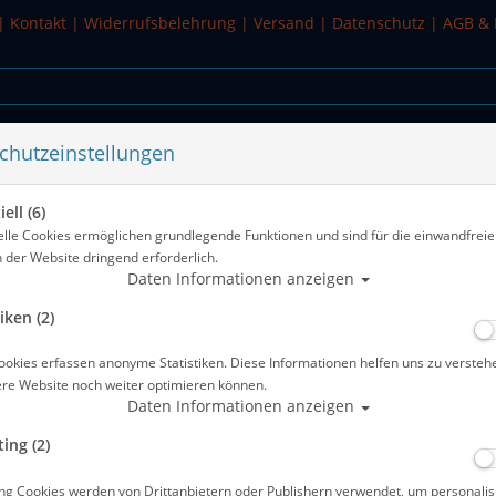
|
Kontakt
|
Widerrufsbelehrung
|
Versand
|
Datenschutz
|
AGB & 
chutzeinstellungen
WASSERSPORT
SALE
ell (6)
elle Cookies ermöglichen grundlegende Funktionen und sind für die einwandfreie
n der Website dringend erforderlich.
Alle Arti
Daten Informationen anzeigen
iken (2)
Aquaflex 5mm - Blue Man - Gr: XS (4
ookies erfassen anonyme Statistiken. Diese Informationen helfen uns zu versteh
Artikelnr.: lung-SU2941040Master
ere Website noch weiter optimieren können.
Daten Informationen anzeigen
ing (2)
ng Cookies werden von Drittanbietern oder Publishern verwendet, um personalis