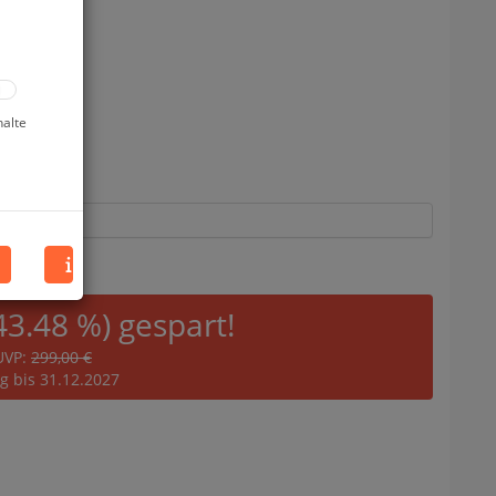
halte
43.48 %) gespart!
UVP:
299,00 €
ig bis 31.12.2027