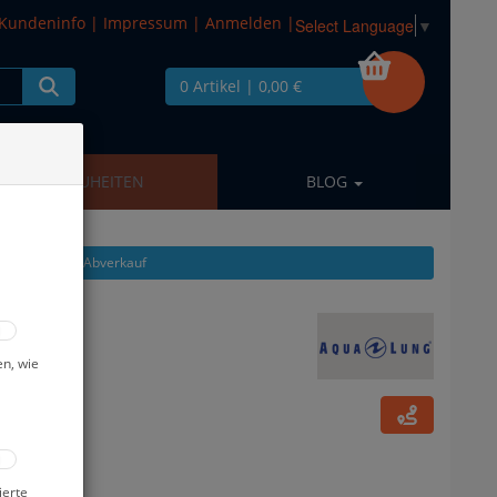
Kundeninfo
|
Impressum
|
Anmelden
|
Select Language
▼
0 Artikel
| 0,00 €
NEUHEITEN
BLOG
kel zeigen aus: Abverkauf
6) - #
en, wie
ierte