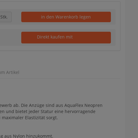
Stk.
in den Warenkorb legen
Direkt kaufen mit
um Artikel
bewerb ab. Die Anzüge sind aus AquaFlex Neopren
hen und bietet jeder Statur eine hervorragende
aximaler Elastizität sorgt.
ng aus Nylon hinzukommt.