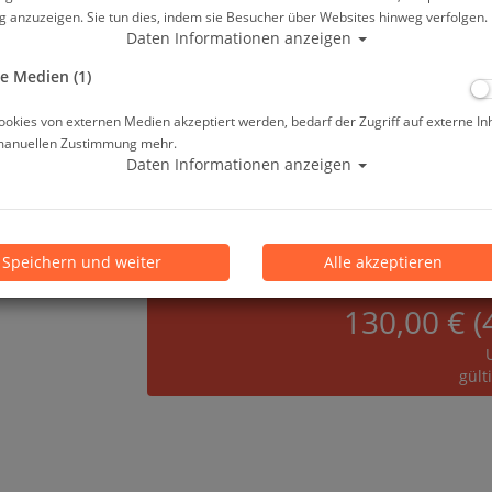
Herstellerpreis: 299,00 €
 anzuzeigen. Sie tun dies, indem sie Besucher über Websites hinweg verfolgen.
Daten Informationen anzeigen
ab
169,00 €
*
e Medien (1)
okies von externen Medien akzeptiert werden, bedarf der Zugriff auf externe In
manuellen Zustimmung mehr.
Lieferbar in
Daten Informationen anzeigen
Prämienpunkte: 169
Speichern und weiter
Alle akzeptieren
130,00 € (
gült