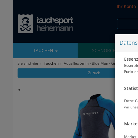
Ihr Konto
Datens
TAUCHEN
SCHNORCHELN
Essenzi
Sie sind hier
Tauchen
Aquaflex 5mm - Blue Man - Gr: XS (46) - #
Essenzi
Funktio
Zurück
Statist
Diese C
wir uns
Market
Marketi