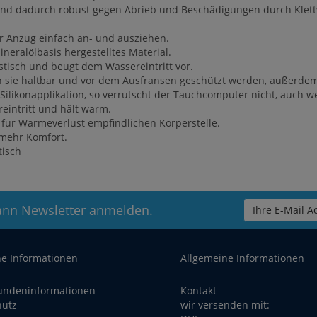
 und dadurch robust gegen Abrieb und Beschädigungen durch Klett
der Anzug einfach an- und ausziehen.
neralölbasis hergestelltes Material.
stisch und beugt dem Wassereintritt vor.
ch sie haltbar und vor dem Ausfransen geschützt werden, außerd
 Silikonapplikation, so verrutscht der Tauchcomputer nicht, auch
eintritt und hält warm.
r für Wärmeverlust empfindlichen Körperstelle.
mehr Komfort.
tisch
ann Newsletter anmelden.
Ihre E-Mail Ad
he Informationen
Allgemeine Informationen
undeninformationen
Kontakt
hutz
wir versenden mit: