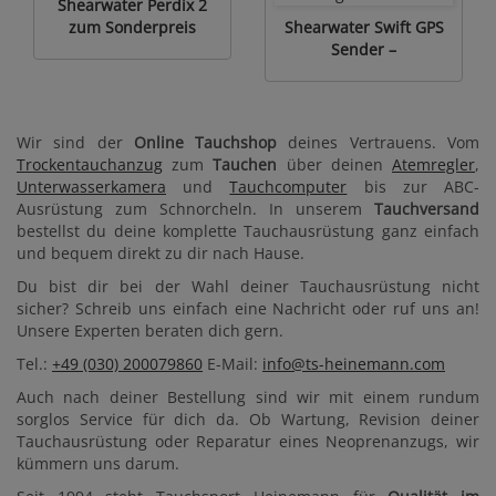
Shearwater Perdix 2
zum Sonderpreis
Shearwater Swift GPS
Sender –
Luftintegration mit GPS
Wir sind der
Online Tauchshop
deines Vertrauens. Vom
Trockentauchanzug
zum
Tauchen
über deinen
Atemregler
,
Unterwasserkamera
und
Tauchcomputer
bis zur ABC-
Ausrüstung zum Schnorcheln. In unserem
Tauchversand
bestellst du deine komplette Tauchausrüstung ganz einfach
und bequem direkt zu dir nach Hause.
Du bist dir bei der Wahl deiner Tauchausrüstung nicht
sicher? Schreib uns einfach eine Nachricht oder ruf uns an!
Unsere Experten beraten dich gern.
Tel.:
+49 (030) 200079860
E-Mail:
info@ts-heinemann.com
Auch nach deiner Bestellung sind wir mit einem rundum
sorglos Service für dich da. Ob Wartung, Revision deiner
Tauchausrüstung oder Reparatur eines Neoprenanzugs, wir
kümmern uns darum.