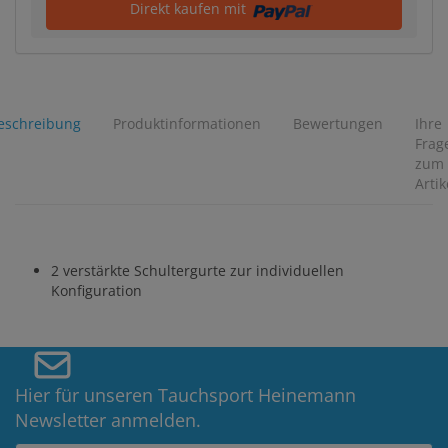
Direkt kaufen mit
eschreibung
Produktinformationen
Bewertungen
Ihre
Frag
zum
Artik
2 verstärkte Schultergurte zur individuellen
Konfiguration
Hier für unseren Tauchsport Heinemann
Newsletter anmelden.