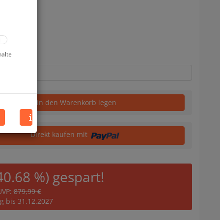
uf Lager
halte
in den Warenkorb legen
Direkt kaufen mit
40.68 %) gespart!
UVP:
879,99 €
ig bis 31.12.2027