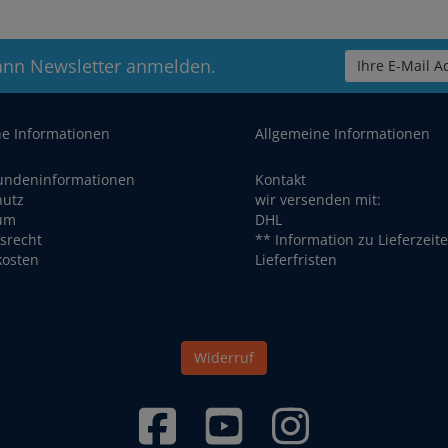
ann Newsletter anmelden.
Ihre E-Mail Ad
he Informationen
Allgemeine Informationen
undeninformationen
Kontakt
hutz
wir versenden mit:
um
DHL
srecht
** Information zu Lieferzeit
kosten
Lieferfristen
Widerruf