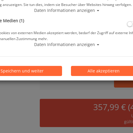
522,00 €
*
 anzuzeigen. Sie tun dies, indem sie Besucher über Websites hinweg verfolgen.
Daten Informationen anzeigen
e Medien (1)
Lieferbar in 1-3 Werktage, der Artikel ist a
okies von externen Medien akzeptiert werden, bedarf der Zugriff auf externe In
Prämienpunkte: 522
manuellen Zustimmung mehr.
Daten Informationen anzeigen
Stk.
Speichern und weiter
Alle akzeptieren
357,99 € (
gült