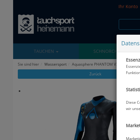
Ihr Konto
Datens
TAUCHEN
SCHNORCHELN
Essenzi
Sie sind hier
Wassersport
Aquasphere PHANTOM V3 Damen - Grö
Essenzi
Funktio
Zurück
Statist
Diese C
wir uns
Market
Marketi