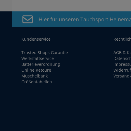
Hier für unseren Tauchsport Heinem
Kundenservice
Rechtlic
Trusted Shops Garantie
AGB & K
Werkstattservice
Datensc
Batterieverordnung
Impress
Online Retoure
Widerruf
Muschelbank
Versand
Größentabellen