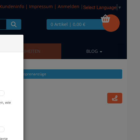
Kundeninfo
|
Impressum
|
Anmelden
|
Select Language
▼
0 Artikel
| 0,00 €
NEUHEITEN
BLOG
 zeigen aus: Neoprenanzüge
röße L #
en, wie
ierte