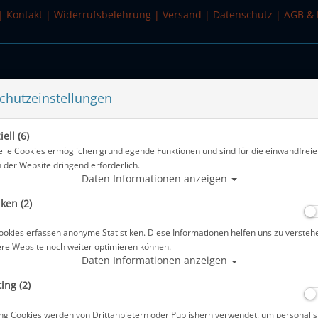
|
Kontakt
|
Widerrufsbelehrung
|
Versand
|
Datenschutz
|
AGB & 
chutzeinstellungen
WASSERSPORT
SALE
ell (6)
ße L #
elle Cookies ermöglichen grundlegende Funktionen und sind für die einwandfreie
n der Website dringend erforderlich.
Alle Artikel
Daten Informationen anzeigen
iken (2)
Aquasphere PHANTOM V3 Damen - G
ookies erfassen anonyme Statistiken. Diese Informationen helfen uns zu versteh
Artikelnr.: aqs-SU8320175L
ere Website noch weiter optimieren können.
Daten Informationen anzeigen
ing (2)
Herstellerpreis: 879,99 €
ng Cookies werden von Drittanbietern oder Publishern verwendet, um personalis