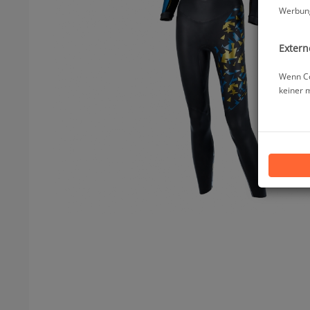
Werbung
Extern
Wenn Co
keiner 