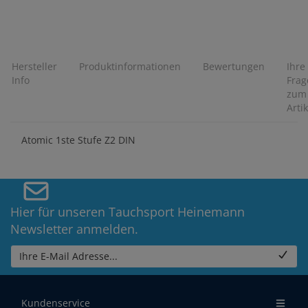
Hersteller
Produktinformationen
Bewertungen
Ihre
Info
Frag
zum
Artik
Atomic 1ste Stufe Z2 DIN
Hier für unseren Tauchsport Heinemann
Newsletter anmelden.
Ihre E-Mail Adresse...
Kundenservice