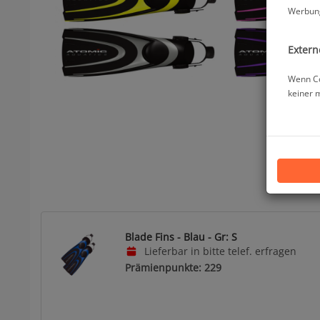
Werbung
Extern
Wenn Co
keiner 
Blade Fins - Blau - Gr: S
Lieferbar in bitte telef. erfragen
Prämienpunkte: 229