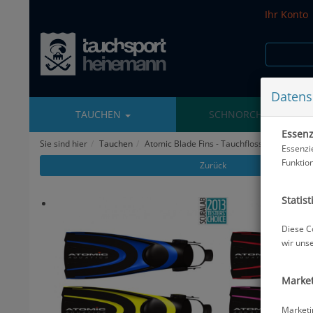
Ihr Konto
Datens
TAUCHEN
SCHNORCHELN
Essenzi
Sie sind hier
Tauchen
Atomic Blade Fins - Tauchflossen
Essenzi
Funktio
Zurück
Statist
Diese C
wir uns
Market
Marketi