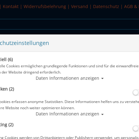
|
Kontakt
|
Widerrufsbelehrung
|
Versand
|
Datenschutz
|
AGB & 
chutzeinstellungen
WASSERSPORT
SALE
ell (6)
elle Cookies ermöglichen grundlegende Funktionen und sind für die einwandfreie
n der Website dringend erforderlich.
Alle Artike
Daten Informationen anzeigen
iken (2)
Atomic Blade Fins - Tauchflossen
ookies erfassen anonyme Statistiken. Diese Informationen helfen uns zu versteh
Artikelnr.: ato-05025master
ere Website noch weiter optimieren können.
Daten Informationen anzeigen
ing (2)
Herstellerpreis: 229,00 €
ng Cookies werden von Drittanbietern oder Publishern verwendet, um personalis