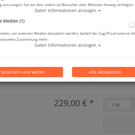
 anzuzeigen. Sie tun dies, indem sie Besucher über Websites hinweg verfolgen.
ab
229,00 €
*
Daten Informationen anzeigen
e Medien (1)
Lieferbar in
okies von externen Medien akzeptiert werden, bedarf der Zugriff auf externe In
manuellen Zustimmung mehr.
Prämienpunkte: 229
Daten Informationen anzeigen
Speichern und weiter
Alle akzeptieren
229,00 €
*