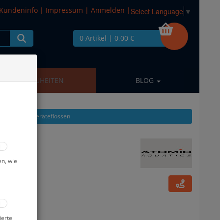
Kundeninfo
|
Impressum
|
Anmelden
|
Select Language
▼
0 Artikel
| 0,00 €
NEUHEITEN
BLOG
l zeigen aus: Geräteflossen
en, wie
ierte