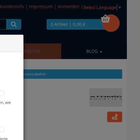
Kundeninfo
|
Impressum
|
Anmelden
|
Select Language
▼
0 Artikel
| 0,00 €
NEUHEITEN
BLOG
 zeigen aus: Flossenzubehör
en, wie
ierte