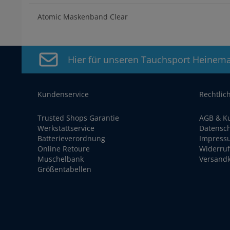
Atomic Maskenband Clear
Hier für unseren Tauchsport Heinem
Kundenservice
Rechtlic
Trusted Shops Garantie
AGB & K
Werkstattservice
Datensc
Batterieverordnung
Impress
Online Retoure
Widerruf
Muschelbank
Versand
Größentabellen