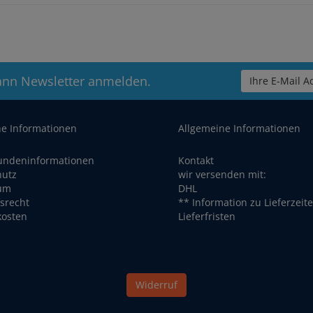
ann Newsletter anmelden.
Ihre E-Mail Ad
he Informationen
Allgemeine Informationen
undeninformationen
Kontakt
hutz
wir versenden mit:
um
DHL
srecht
** Information zu Lieferzeit
kosten
Lieferfristen
Widerruf