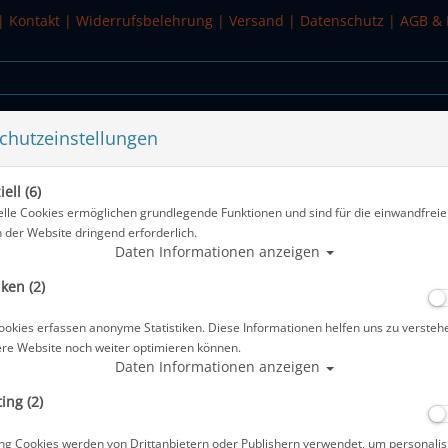
|
Kontakt
|
Widerrufsbelehrung
|
Versand
|
Datenschutz
|
AGB & 
chutzeinstellungen
WASSERSPORT
SALE
ell (6)
elle Cookies ermöglichen grundlegende Funktionen und sind für die einwandfreie
n der Website dringend erforderlich.
Alle Artikel
Daten Informationen anzeigen
iken (2)
Atomic Maskenband Clear
ookies erfassen anonyme Statistiken. Diese Informationen helfen uns zu versteh
Artikelnr.: ato-04000700
ere Website noch weiter optimieren können.
Daten Informationen anzeigen
ing (2)
Herstellerpreis: 16,40 €
ng Cookies werden von Drittanbietern oder Publishern verwendet, um personalis