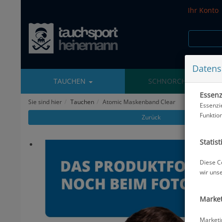
Ihr Konto
Datens
TAUCHEN
SCHNORCHELN
Essenzi
Sie sind hier
Tauchen
Atomic Maskenband Clear
Essenzi
Funktio
Zurück
Statist
Diese C
wir uns
Market
Marketi