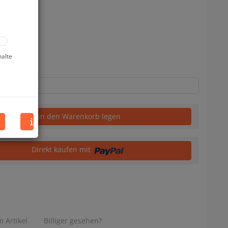
halte
in den Warenkorb legen
Direkt kaufen mit
 Artikel
Billiger gesehen?