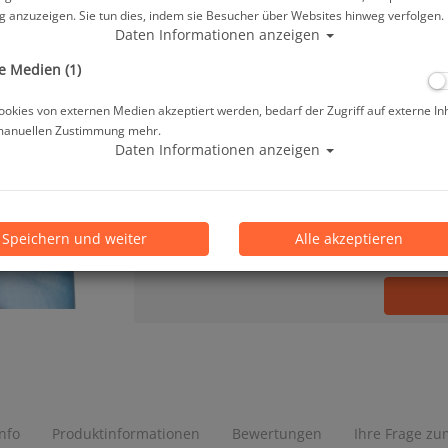
 anzuzeigen. Sie tun dies, indem sie Besucher über Websites hinweg verfolgen.
16,40 €
*
Daten Informationen anzeigen
e Medien (1)
Lieferbar in bitte telef. erfragen
okies von externen Medien akzeptiert werden, bedarf der Zugriff auf externe In
manuellen Zustimmung mehr.
Prämienpunkte: 16
Daten Informationen anzeigen
Stk.
Speichern und weiter
Alle akzeptieren
Info
Produktinformationen
Bewertungen
Ihre Frage zum