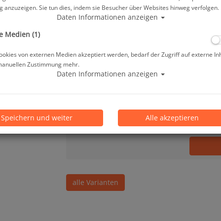
 anzuzeigen. Sie tun dies, indem sie Besucher über Websites hinweg verfolgen.
59,90 €
*
Daten Informationen anzeigen
e Medien (1)
Lieferbar in 1-3 Werktage, der Artikel ist a
okies von externen Medien akzeptiert werden, bedarf der Zugriff auf externe In
manuellen Zustimmung mehr.
Prämienpunkte: 60
Daten Informationen anzeigen
Stk.
Speichern und weiter
Alle akzeptieren
alle Varianten