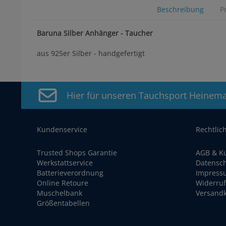
Beschreibung
P
Baruna Silber Anhänger - Taucher
aus 925er Silber - handgefertigt
Hier für unseren Tauchsport Heinem
Kundenservice
Rechtlic
Trusted Shops Garantie
AGB & K
Werkstattservice
Datensc
Batterieverordnung
Impress
Online Retoure
Widerruf
Muschelbank
Versand
Größentabellen