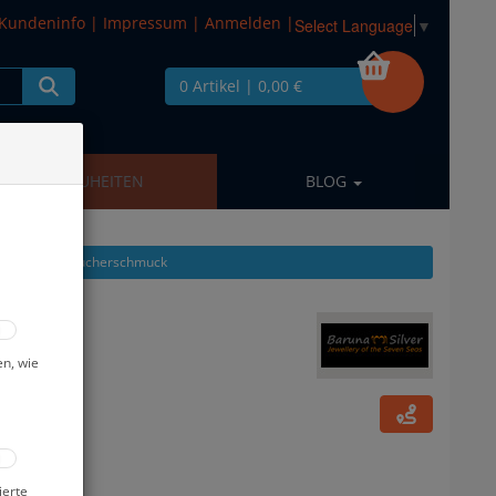
Kundeninfo
|
Impressum
|
Anmelden
|
Select Language
▼
0 Artikel
| 0,00 €
NEUHEITEN
BLOG
 zeigen aus: Taucherschmuck
en, wie
ierte