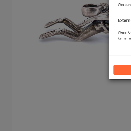
Werbung
Extern
Wenn Co
keiner 