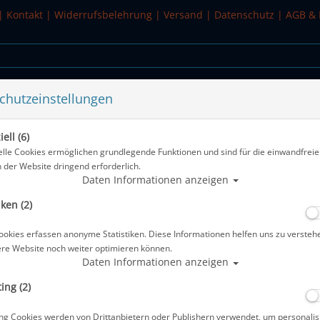
|
Kontakt
|
Widerrufsbelehrung
|
Versand
|
Datenschutz
|
AGB & 
chutzeinstellungen
WASSERSPORT
SALE
ell (6)
elle Cookies ermöglichen grundlegende Funktionen und sind für die einwandfreie
n der Website dringend erforderlich.
Alle Artikel
Daten Informationen anzeigen
iken (2)
Baruna Silber Anhänger - Taucher #
ookies erfassen anonyme Statistiken. Diese Informationen helfen uns zu versteh
Artikelnr.: bar-diver
ere Website noch weiter optimieren können.
Daten Informationen anzeigen
ing (2)
Herstellerpreis: 69,90 €
ng Cookies werden von Drittanbietern oder Publishern verwendet, um personalis