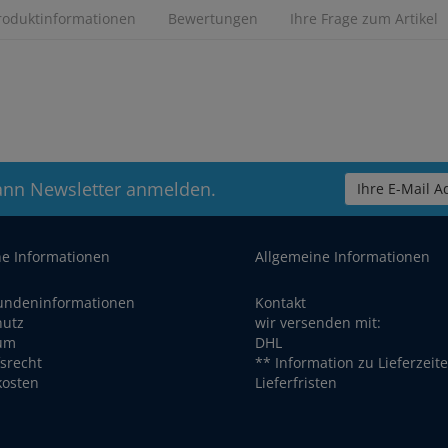
roduktinformationen
Bewertungen
Ihre Frage zum Artikel
ann Newsletter anmelden.
Ihre E-Mail Ad
he Informationen
Allgemeine Informationen
undeninformationen
Kontakt
hutz
wir versenden mit:
um
DHL
srecht
** Information zu Lieferzeit
kosten
Lieferfristen