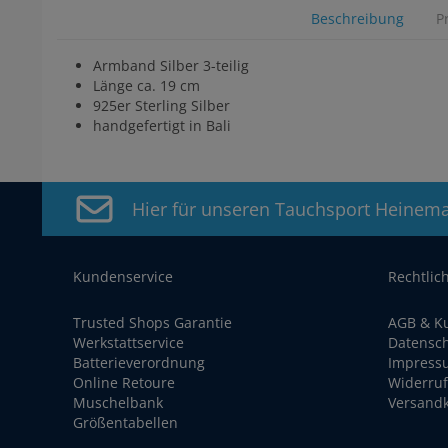
Beschreibung
P
Armband Silber 3-teilig
Länge ca. 19 cm
925er Sterling Silber
handgefertigt in Bali
Hier für unseren Tauchsport Heinem
Kundenservice
Rechtlic
Trusted Shops Garantie
AGB & K
Werkstattservice
Datensc
Batterieverordnung
Impress
Online Retoure
Widerruf
Muschelbank
Versand
Größentabellen