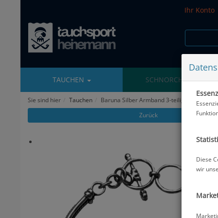
Ihr Konto
Datens
TAUCHEN
SCHNORCHELN
Essenzi
Sie sind hier
Tauchen
Baruna Silber Armband 3-teilig #
Essenzi
Funktio
Zurück
Statist
Diese C
wir uns
Market
Marketi