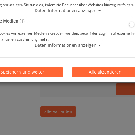
 anzuzeigen. Sie tun dies, indem sie Besucher über Websites hinweg verfolgen.
69,00 €
*
Daten Informationen anzeigen
e Medien (1)
Lieferbar in 1-3 Werktage, der Artikel ist a
okies von externen Medien akzeptiert werden, bedarf der Zugriff auf externe In
manuellen Zustimmung mehr.
Prämienpunkte: 69
Daten Informationen anzeigen
Stk.
Speichern und weiter
Alle akzeptieren
alle Varianten