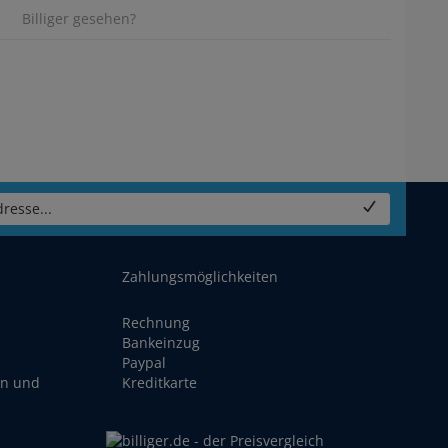
Billiger gesehen?
resse...
Zahlungsmöglichkeiten
Rechnung
Bankeinzug
Paypal
en und
Kreditkarte