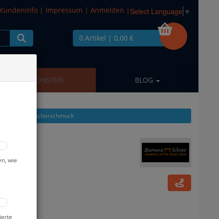
Kundeninfo
|
Impressum
|
Anmelden
|
Select Language
▼
0 Artikel
| 0,00 €
NEUHEITEN
BLOG
 zeigen aus: Taucherschmuck
en, wie
ierte