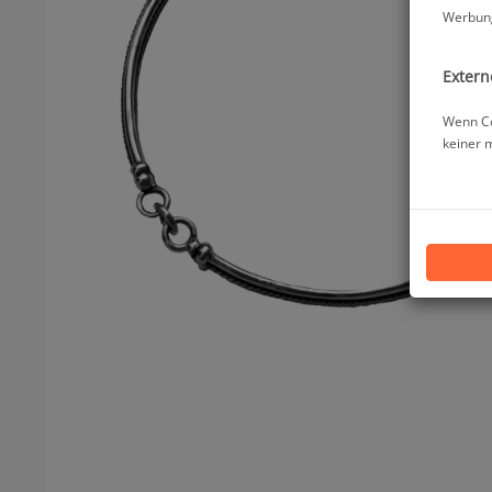
Werbung
Extern
Wenn Co
keiner 