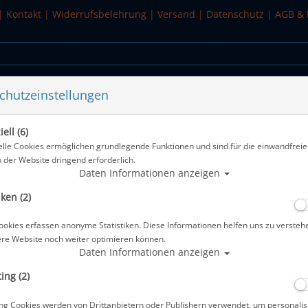
|
Kontakt
|
Widerrufsbelehrung
|
Versand
|
Datenschutz
|
AGB & 
chutzeinstellungen
WASSERSPORT
SALE
ell (6)
elle Cookies ermöglichen grundlegende Funktionen und sind für die einwandfreie
n der Website dringend erforderlich.
Alle Artikel
Daten Informationen anzeigen
iken (2)
Baruna Silber Armband 3-teilig #
ookies erfassen anonyme Statistiken. Diese Informationen helfen uns zu versteh
Artikelnr.: bar-armband
ere Website noch weiter optimieren können.
Daten Informationen anzeigen
ing (2)
Herstellerpreis: 69,00 €
ng Cookies werden von Drittanbietern oder Publishern verwendet, um personalis