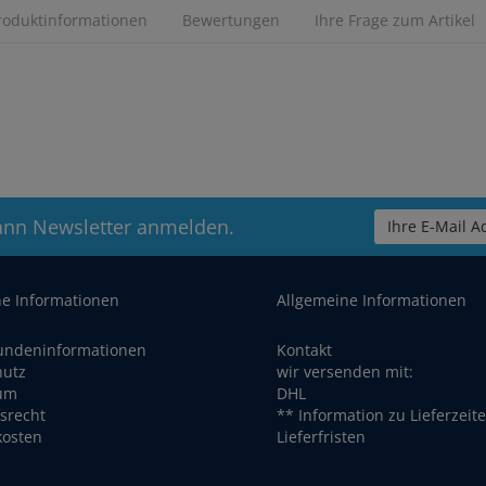
roduktinformationen
Bewertungen
Ihre Frage zum Artikel
ann Newsletter anmelden.
Ihre E-Mail Ad
he Informationen
Allgemeine Informationen
undeninformationen
Kontakt
hutz
wir versenden mit:
um
DHL
srecht
** Information zu Lieferzeit
kosten
Lieferfristen