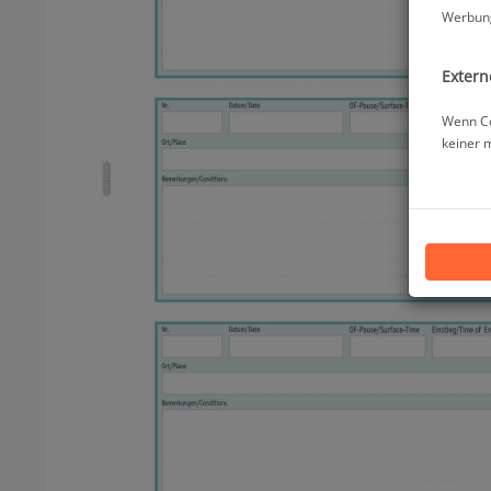
Werbung
Extern
Wenn Co
keiner 