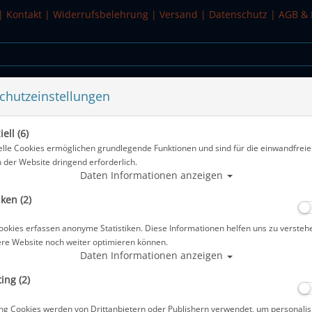
|
Kontakt
|
Widerrufsbelehrung
|
Versand
|
Datenschutz
|
AGB & 
chutzeinstellungen
WASSERSPORT
SALE
ell (6)
TG - Logbucheinlagen
elle Cookies ermöglichen grundlegende Funktionen und sind für die einwandfreie
n der Website dringend erforderlich.
Alle Artikel zeigen a
Daten Informationen anzeigen
iken (2)
Sub Base - Big-Scuba - Advanced A5 -
Logbucheinlagen
ookies erfassen anonyme Statistiken. Diese Informationen helfen uns zu versteh
ere Website noch weiter optimieren können.
Artikelnr.: base-594
Daten Informationen anzeigen
ing (2)
Herstellerpreis: 8,95 €
ng Cookies werden von Drittanbietern oder Publishern verwendet, um personalis