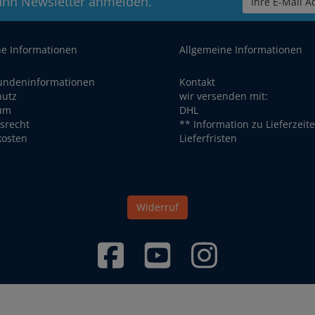
ann Newsletter anmelden.
Ihre E-Mail Ad
he Informationen
Allgemeine Informationen
undeninformationen
Kontakt
hutz
wir versenden mit:
um
DHL
srecht
** Information zu Lieferzeit
kosten
Lieferfristen
Widerruf