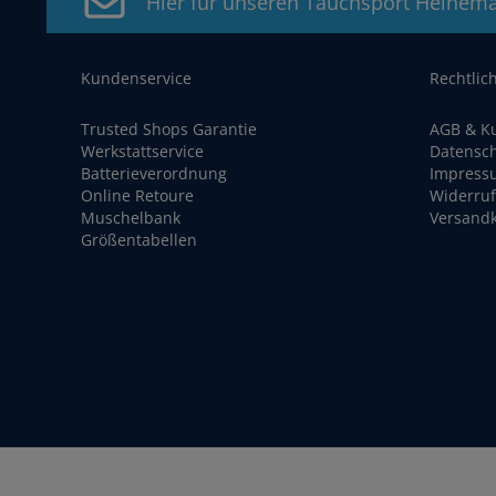
Hier für unseren Tauchsport Heinem
Kundenservice
Rechtlic
Trusted Shops Garantie
AGB & K
Werkstattservice
Datensc
Batterieverordnung
Impress
Online Retoure
Widerruf
Muschelbank
Versand
Größentabellen