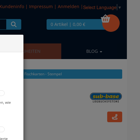
Kundeninfo
|
Impressum
|
Anmelden
|
Select Language
▼
0 Artikel
| 0,00 €
NEUHEITEN
BLOG
us: Logbücher - Fischkarten - Stempel
 240 TG -
en, wie
ierte