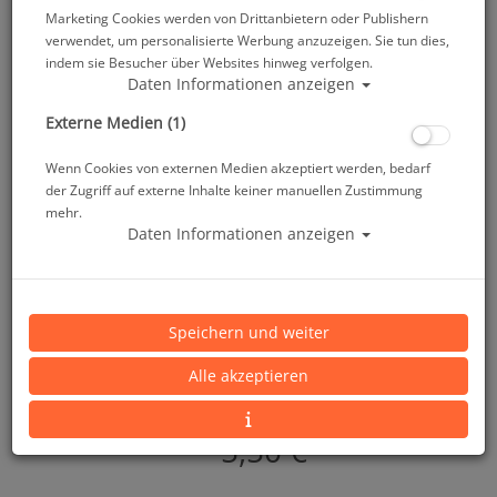
Marketing Cookies werden von Drittanbietern oder Publishern
verwendet, um personalisierte Werbung anzuzeigen. Sie tun dies,
indem sie Besucher über Websites hinweg verfolgen.
Daten Informationen anzeigen
Externe Medien (1)
M&M Basisteil mit Haken & Pfeife - Rot
Wenn Cookies von externen Medien akzeptiert werden, bedarf
Artikelnr.: mum-33002RD
der Zugriff auf externe Inhalte keiner manuellen Zustimmung
mehr.
Daten Informationen anzeigen
Speichern und weiter
Alle akzeptieren
Herstellerpreis: 5,50 €
5,50 €
*