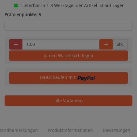
Lieferbar in 1-3 Werktage, der Artikel ist auf Lager
Prämienpunkte: 5
Stk.
in den Warenkorb legen
Direkt kaufen mit
alle Varianten
sandbemerkungen
Produktinformationen
Bewertungen