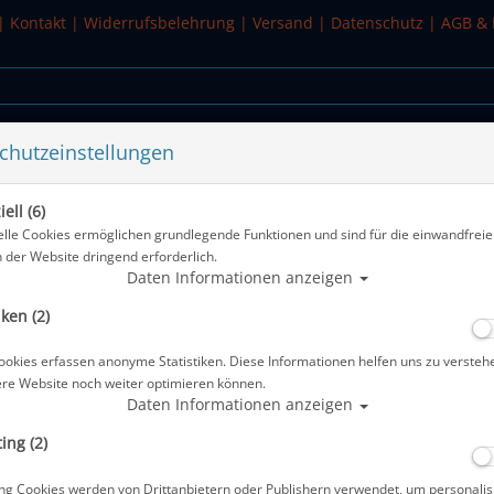
|
Kontakt
|
Widerrufsbelehrung
|
Versand
|
Datenschutz
|
AGB & 
chutzeinstellungen
WASSERSPORT
SALE
ell (6)
estposten #
elle Cookies ermöglichen grundlegende Funktionen und sind für die einwandfreie
n der Website dringend erforderlich.
Alle Arti
Daten Informationen anzeigen
iken (2)
Cool Shoe Org. Slight Steel Gray, 35-
ookies erfassen anonyme Statistiken. Diese Informationen helfen uns zu versteh
Artikelnr.: OP1-394111master
ere Website noch weiter optimieren können.
Daten Informationen anzeigen
ing (2)
Herstellerpreis: 39,90 €
ng Cookies werden von Drittanbietern oder Publishern verwendet, um personalis