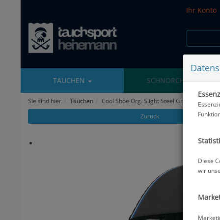
Ihr Konto
Datens
TAUCHEN
SCHNORCHELN
Essenzi
Sie sind hier
Tauchen
Cool Shoe Org. Slight Steel Gray, 35-36 - R
Essenzi
Funktio
Zurück
Statist
Diese C
wir uns
Market
Marketi