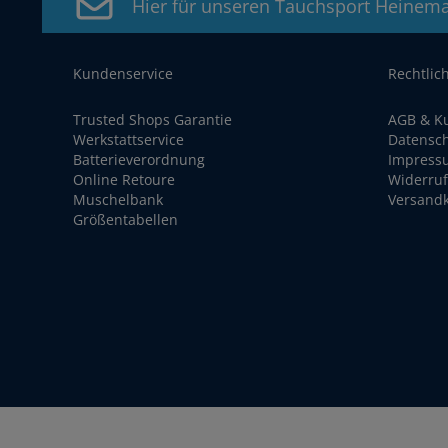
Hier für unseren Tauchsport Heinem
Kundenservice
Rechtlic
Trusted Shops Garantie
AGB & K
Werkstattservice
Datensc
Batterieverordnung
Impress
Online Retoure
Widerruf
Muschelbank
Versand
Größentabellen