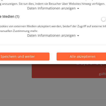
 anzuzeigen. Sie tun dies, indem sie Besucher über Websites hinweg verfolgen.
ab
9,90 €
*
Daten Informationen anzeigen
e Medien (1)
Lieferbar in
okies von externen Medien akzeptiert werden, bedarf der Zugriff auf externe In
manuellen Zustimmung mehr.
Prämienpunkte: 10
Daten Informationen anzeigen
Speichern und weiter
Alle akzeptieren
30,00 € (
gült