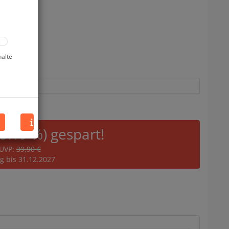
halte
75.19 %) gespart!
UVP:
39,90 €
ig bis 31.12.2027