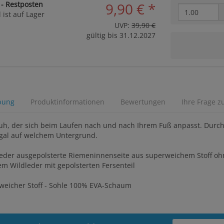
 - Restposten
9,90 €
*
 ist auf Lager
UVP:
39,90 €
gültig bis 31.12.2027
bung
Produktinformationen
Bewertungen
Ihre Frage z
schuh, der sich beim Laufen nach und nach Ihrem Fuß anpasst. Durc
gal auf welchem Untergrund.
leder ausgepolsterte Riemeninnenseite aus superweichem Stoff o
m Wildleder mit gepolsterten Fersenteil
eicher Stoff - Sohle 100% EVA-Schaum