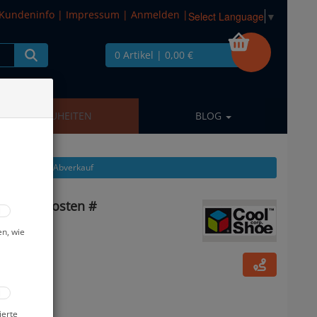
Kundeninfo
|
Impressum
|
Anmelden
|
Select Language
▼
0 Artikel
| 0,00 €
NEUHEITEN
BLOG
kel zeigen aus: Abverkauf
36 - Restposten #
en, wie
ierte