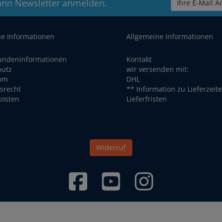
ann Newsletter anmelden.
Ihre E-Mail Ad
he Informationen
Allgemeine Informationen
undeninformationen
Kontakt
hutz
wir versenden mit:
um
DHL
srecht
** Information zu Lieferzeit
kosten
Lieferfristen
Widerruf