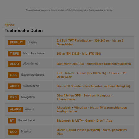
Klare Datenanzeige im Tauchmodus – 2,4-Zoll-Display, drei konfigurierbare Felder.
SPECS
Technische Daten
2,4 Zoll TFT-Farbdisplay · 320×240 px · bis zu 3
DISPLAY
Display
Datenfelder
TIEFE
Max. Tauchtiefe
100 m (EN 13319 · MIL-STD-810)
ALGO
Algorithmus
Bühlmann ZHL-16c · einstellbare Gradientenfaktoren
Luft · Nitrox · Trimix (bis 100 % O₂) · 1 Basis + 11
GAS
Gasunterstützung
Deko-Gase
AKKU
Akkulaufzeit
Bis zu 30 Stunden (Tauchmodus, mittlere Helligkeit)
Oberflächen-GPS · 3-Achsen-Kompass ·
GPS
Navigation
Thermometer
Akustisch + Vibration · bis zu 40 Warnmeldungen
ALARM
Alarme
konfigurierbar
BT
Konnektivität
Bluetooth & ANT+ · Garmin Dive™ App
Ocean Bound Plastic (recycelt) · chem. gehärtetes
ECO
Material
Glas