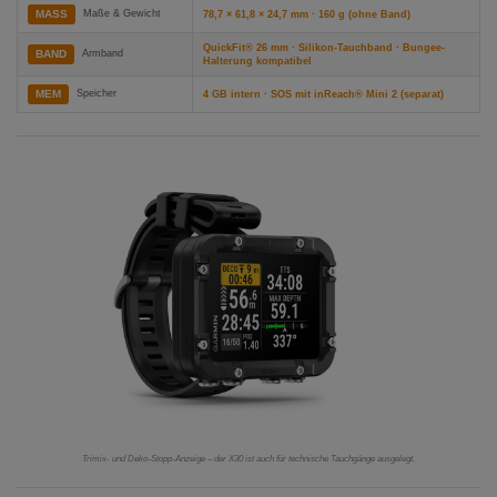
MASS
Maße & Gewicht
78,7 × 61,8 × 24,7 mm · 160 g (ohne Band)
QuickFit® 26 mm · Silikon-Tauchband · Bungee-
BAND
Armband
Halterung kompatibel
MEM
Speicher
4 GB intern · SOS mit inReach® Mini 2 (separat)
Trimix- und Deko-Stopp-Anzeige – der X30 ist auch für technische Tauchgänge ausgelegt.