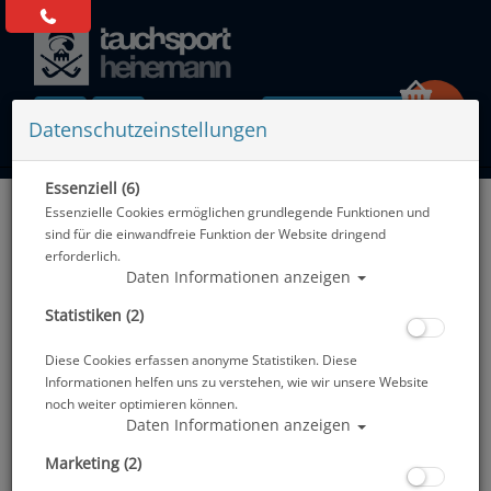
0 Artikel
Datenschutzeinstellungen
Essenziell (6)
Essenzielle Cookies ermöglichen grundlegende Funktionen und
TOP-ANGEBOT – NUR SOLANGE VORRAT REICHT
sind für die einwandfreie Funktion der Website dringend
GARMIN DESCENT
erforderlich.
X30 Tauchcomputer
Daten Informationen anzeigen
2,4″ Farbdisplay · Trimix · GPS · 30 Std. Akku
Statistiken (2)
529,00 €
Diese Cookies erfassen anonyme Statistiken. Diese
649,99 €
Informationen helfen uns zu verstehen, wie wir unsere Website
noch weiter optimieren können.
– 120,99 € gespart · 18,61 %
Daten Informationen anzeigen
Inkl. MwSt. · zzgl. Versandkosten · Nur solange Vorrat reicht
+ GRATIS Garmin Strickmütze
automatisch beigelegt
Marketing (2)