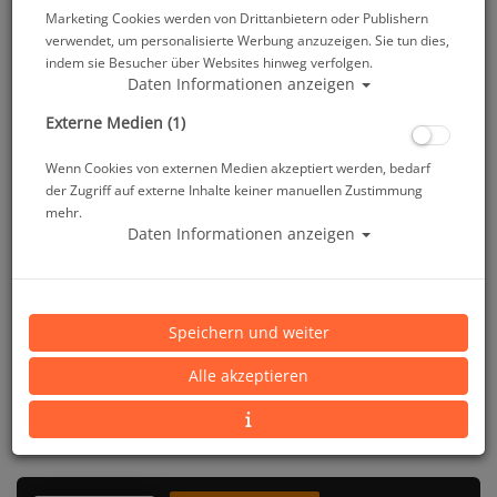
Jetzt bestellen →
Marketing Cookies werden von Drittanbietern oder Publishern
verwendet, um personalisierte Werbung anzuzeigen. Sie tun dies,
Lieferbar in 1–3 Werktagen
indem sie Besucher über Websites hinweg verfolgen.
Daten Informationen anzeigen
Externe Medien (1)
Wenn Cookies von externen Medien akzeptiert werden, bedarf
der Zugriff auf externe Inhalte keiner manuellen Zustimmung
mehr.
Daten Informationen anzeigen
DESIGN
DESCENT X30
AM HANDGELENK
PREISHAMMER – NUR FÜR KURZE ZEIT
Garmin Descent X30: 529 € – bisher unser bester Preis
Speichern und weiter
529 € für einen Tauchcomputer mit 2,4-Zoll-Farbdisplay, Trimix-Support und integriertem GPS – das
ist ein Preis, den wir so noch nicht angeboten haben. Der
Garmin Descent X30
liefert alles, was
Sport- und Techniktaucher brauchen: einen bewährten Bühlmann-Algorithmus, NDL Aware für
Alle akzeptieren
präzisere Tauchplanung und ein Display, das selbst bei miserabler Sicht noch lesbar bleibt.
Obendrauf:
gratis Garmin Strickmütze
automatisch beigelegt – kein Gutscheincode nötig. Solange
Vorrat reicht.