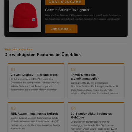
GRATIS ZUGABE
Garmin Strickmütze gratis!
Beim Kauf des Descent X30 legen wir automatisch eine Garmin Strickmütze
bei. Kein Code, kein Aufwand – einfach bestellen. Nur solange Vorrat reicht!
Jetzt sichern →
WAS DER X30 KANN
Die wichtigsten Features im Überblick
01
02
2,4-Zoll-Display – klar und gross
Trimix & Multigas –
techniktaugtauglich
TFT-Farbdisplay mit 320×240 Pixeln. Drei
Datenfelder frei konfigurierbar. Ablesbar auch bei
Bühlmann ZHL-16c mit einstellbaren
trübster Sicht – und laut Testern sogar vom
Gradientenfaktoren. Ein Basisgas plus bis zu 11
Tauchpartner aus mehreren Metern erkennbar.
Deko-/Backup-Gase. Trimix bis 100 % O₂
möglich – PO₂-Limit vom Nutzer konfigurierbar.
03
04
NDL Aware – intelligente Nullzeit
30 Stunden Akku & robustes
Gehäuse
Zeigt in Echtzeit, wie sich Tiefenwechsel auf die
Nullzeit auswirken. Kein Rätseln mehr – der X30
30 Stunden im Tauchmodus reichen für
rechnet mit und gibt klare Orientierung für flexible
mehrtägige Liveaboards. Das Gehäuse aus
Tauchplanung.
recyceltem Ocean Bound Plastic ist EN 13319-