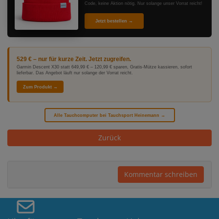
Code, keine Aktion nötig. Nur solange unser Vorrat reicht!
Jetzt bestellen →
529 € – nur für kurze Zeit. Jetzt zugreifen.
Garmin Descent X30 statt 649,99 € – 120,99 € sparen, Gratis-Mütze kassieren, sofort
lieferbar. Das Angebot läuft nur solange der Vorrat reicht.
Zum Produkt →
Alle Tauchcomputer bei Tauchsport Heinemann →
Zurück
Kommentar schreiben