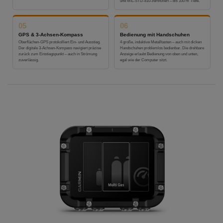
und MIL-STD-810-zertifiziert – bis 100 m Tiefe.
05
06
GPS & 3-Achsen-Kompass
Bedienung mit Handschuhen
Oberflächen-GPS protokolliert Ein- und Ausstieg.
4 große, induktive Metalltasten – auch mit dicken
Der digitale 3-Achsen-Kompass navigiert präzise
Handschuhen problemlos bedienbar. Die drehbare
zurück zum Einstiegspunkt – auch in Strömung
Anzeige erlaubt Bedienung von oben und unten,
zuverlässig.
egal wie der Computer sitzt.