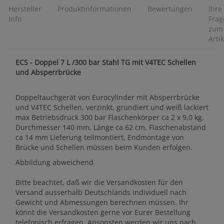
Hersteller
Produktinformationen
Bewertungen
Ihre
Info
Frag
zum
Artik
ECS - Doppel 7 L /300 bar Stahl TG mit V4TEC Schellen
und Absperrbrücke
Doppeltauchgerät von Eurocylinder mit Absperrbrücke
und V4TEC Schellen, verzinkt, grundiert und weiß lackiert
max Betriebsdruck 300 bar Flaschenkörper ca 2 x 9,0 kg,
Durchmesser 140 mm, Länge ca 62 cm, Flaschenabstand
ca 14 mm Lieferung teilmontiert, Endmontage von
Brücke und Schellen müssen beim Kunden erfolgen.
Abbildung abweichend
Bitte beachtet, daß wir die Versandkosten für den
Versand ausserhalb Deutschlands individuell nach
Gewicht und Abmessungen berechnen müssen. Ihr
könnt die Versandkosten gerne vor Eurer Bestellung
telefonisch erfragen. Ansonsten werden wir uns nach