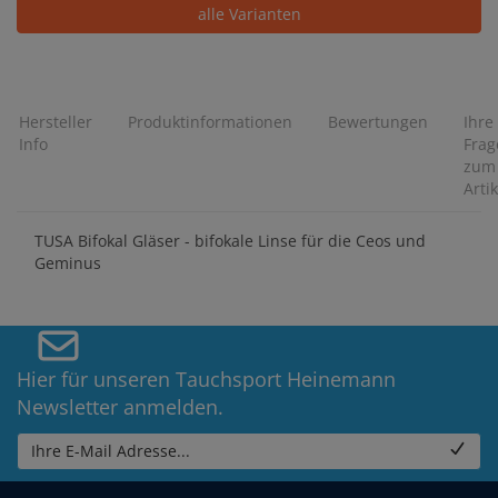
alle Varianten
Hersteller
Produktinformationen
Bewertungen
Ihre
Info
Frag
zum
Artik
TUSA Bifokal Gläser - bifokale Linse für die Ceos und
Geminus
Hier für unseren Tauchsport Heinemann
Newsletter anmelden.
Ihre E-Mail Adresse...