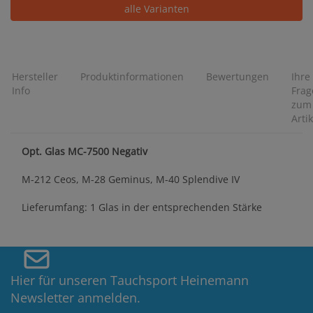
alle Varianten
Hersteller
Produktinformationen
Bewertungen
Ihre
Info
Frag
zum
Artik
Opt. Glas MC-7500 Negativ
M-212 Ceos, M-28 Geminus, M-40 Splendive IV
Lieferumfang: 1 Glas in der entsprechenden Stärke
Hier für unseren Tauchsport Heinemann
Newsletter anmelden.