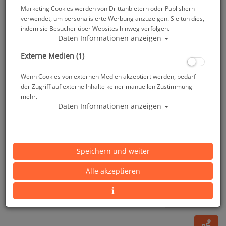
Marketing Cookies werden von Drittanbietern oder Publishern
verwendet, um personalisierte Werbung anzuzeigen. Sie tun dies,
indem sie Besucher über Websites hinweg verfolgen.
Daten Informationen anzeigen
Externe Medien (1)
Wenn Cookies von externen Medien akzeptiert werden, bedarf
der Zugriff auf externe Inhalte keiner manuellen Zustimmung
mehr.
Daten Informationen anzeigen
Head RACING TANK Damen - Farbe:
schwarz/silber - Größe: 42 - Abverkauf #
Speichern und weiter
Artikelnr.: head-45210142bksi
Alle akzeptieren