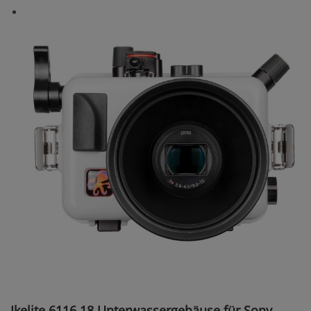
Ikelite 6116.18 Unterwassergehäuse für Sony