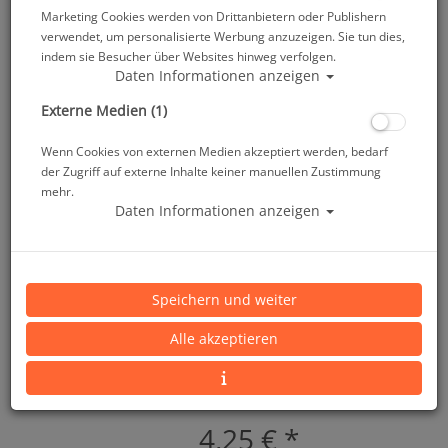
Marketing Cookies werden von Drittanbietern oder Publishern
verwendet, um personalisierte Werbung anzuzeigen. Sie tun dies,
indem sie Besucher über Websites hinweg verfolgen.
Daten Informationen anzeigen
Externe Medien (1)
M&M Karabiner mit Öse - 60mm
Wenn Cookies von externen Medien akzeptiert werden, bedarf
der Zugriff auf externe Inhalte keiner manuellen Zustimmung
mehr.
Artikelnr.: mum-33102
Daten Informationen anzeigen
Speichern und weiter
Alle akzeptieren
Herstellerpreis: 4,25 €
4,25 €
*