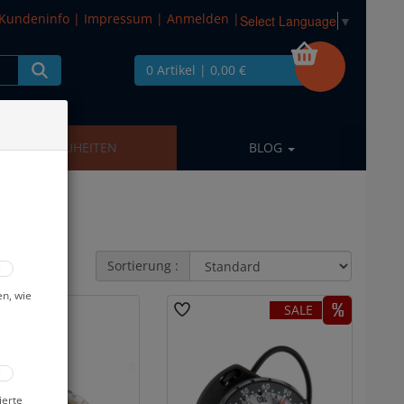
Kundeninfo
|
Impressum
|
Anmelden
|
Select Language
▼
0 Artikel
| 0,00 €
NEUHEITEN
BLOG
Sortierung :
en, wie
SALE
ierte