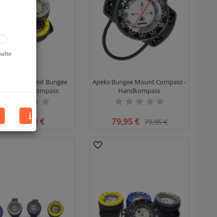
halte
 - Kompass mit Bungee
Apeks Bungee Mount Compass -
unt - Handkompass
Handkompass
ab 55,90 €
79,95 €
79,95 €