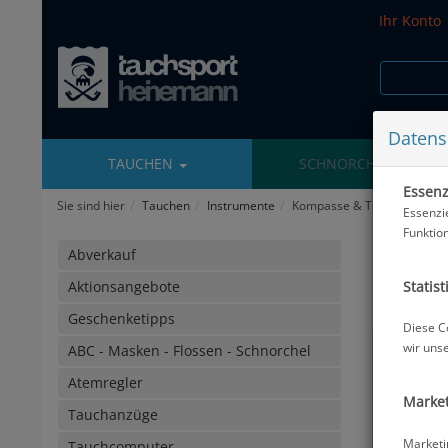
Ihr Konto
Datens
TAUCHEN
SCHNORCHELN
Essenzi
Sie sind hier
Tauchen
Instrumente
Kompasse & Tiefenmesser
Essenzi
Funktio
Kompas
Abverkauf
Statist
Aktionsangebote
Geschenketipps
Diese C
wir uns
ABC - Masken - Flossen - Schnorchel
Atemregler
Market
Tauchanzüge
Marketi
Tauchcomputer