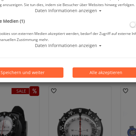
 anzuzeigen. Sie tun dies, indem sie Besucher über Websites hinweg verfolgen.
Daten Informationen anzeigen
e Medien (1)
okies von externen Medien akzeptiert werden, bedarf der Zugriff auf externe In
manuellen Zustimmung mehr.
Daten Informationen anzeigen
unge Kompasshalter
11BAR - Kompass inkl.
11BAR
 Bungee-Schnur)
Kompasshalter und Armband
Mo
Speichern und weiter
Alle akzeptieren
18,00 €
ab 64,90 €
SALE