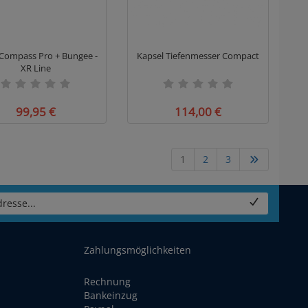
Compass Pro + Bungee -
Kapsel Tiefenmesser Compact
XR Line
99,95 €
114,00 €
1
2
3
resse...
Zahlungsmöglichkeiten
Rechnung
Bankeinzug