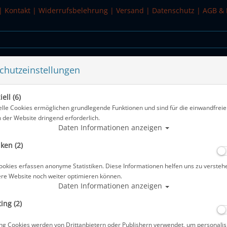
|
Kontakt
|
Widerrufsbelehrung
|
Versand
|
Datenschutz
|
AGB & 
chutzeinstellungen
WASSERSPORT
SALE
ell (6)
elle Cookies ermöglichen grundlegende Funktionen und sind für die einwandfreie
n der Website dringend erforderlich.
se & Tiefenmesser
Daten Informationen anzeigen
iken (2)
ookies erfassen anonyme Statistiken. Diese Informationen helfen uns zu versteh
ere Website noch weiter optimieren können.
Daten Informationen anzeigen
ing (2)
ng Cookies werden von Drittanbietern oder Publishern verwendet, um personalis