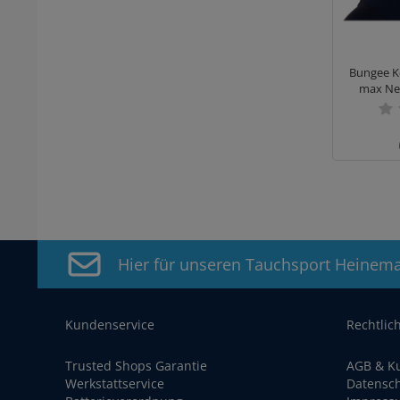
Bungee K
max Nei
Hier für unseren Tauchsport Heinem
Kundenservice
Rechtlic
Trusted Shops Garantie
AGB & K
Werkstattservice
Datensc