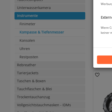
Werbung
Unterwasserkamera
Instrumente
Extern
Finimeter
Wenn Co
Kompasse & Tiefenmesser
keiner 
Konsolen
11BAR - B
(ohne
Uhren
Restposten
Rebreather
Tarierjackets
Taschen & Boxen
Tauchflaschen & Blei
Trockentauchanzug
Vollgesichtstauchmasken - IDMs