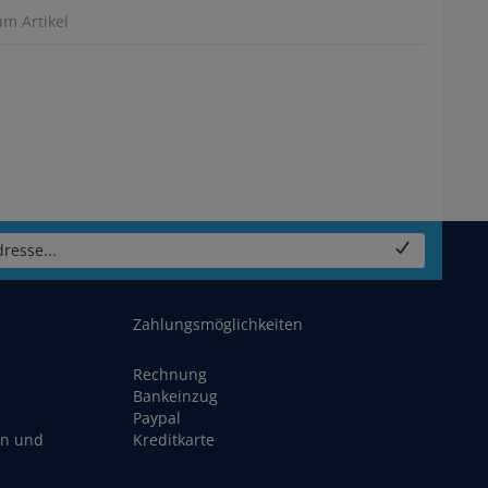
um Artikel
resse...
Zahlungsmöglichkeiten
Rechnung
Bankeinzug
Paypal
en und
Kreditkarte