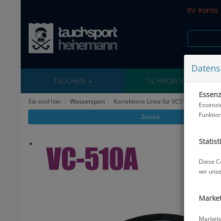
Ihr Konto
Datens
TAUCHEN
SCHNORCHELN
Essenzi
Sie sind hier
Wassersport
Korrektions Linse für VC510A - einzeln 
Essenzi
Funktio
Zurück
Statist
Diese C
wir uns
Market
Marketi