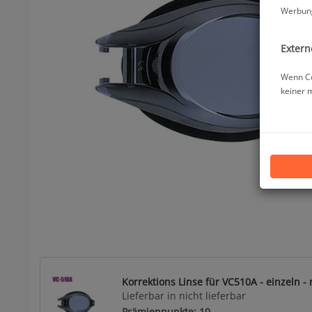
Werbung
Extern
Wenn Co
keiner 
Korrektions Linse für VC510A - einzeln - 
Lieferbar in nicht lieferbar
Prämienpunkte: 10