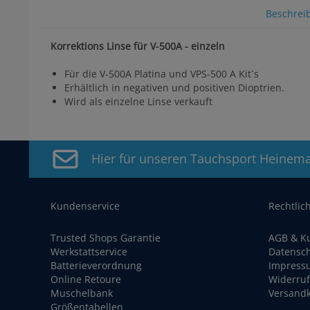
Beschrei
Korrektions Linse für V-500A - einzeln
Für die V-500A Platina und VPS-500 A Kit´s
Erhältlich in negativen und positiven Dioptrien.
Wird als einzelne Linse verkauft
Hier für unseren Tauchsport Heinem
Kundenservice
Rechtlic
Trusted Shops Garantie
AGB & K
Werkstattservice
Datensc
Batterieverordnung
Impress
Online Retoure
Widerruf
Muschelbank
Versand
Größentabellen