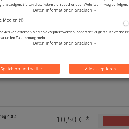
 anzuzeigen. Sie tun dies, indem sie Besucher über Websites hinweg verfolgen.
ab
10,50 €
*
Daten Informationen anzeigen
e Medien (1)
Lieferbar in 1-3 Werktage, der Artikel ist a
okies von externen Medien akzeptiert werden, bedarf der Zugriff auf externe In
manuellen Zustimmung mehr.
Prämienpunkte: 10
Daten Informationen anzeigen
Speichern und weiter
Alle akzeptieren
neg 4.0 #
10,50 €
*