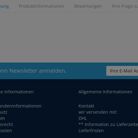
bung
Produktinformationen
Bewertungen
Ihre Frage z
ann Newsletter anmelden.
Ihre E-Mail Ad
he Informationen
Allgemeine Informationen
undeninformationen
Kontakt
hutz
wir versenden mit:
um
DHL
srecht
** Information zu Lieferzeit
kosten
Lieferfristen