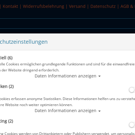
|
Kontakt
|
Widerrufsbelehrung
|
Versand
|
Datenschutz
|
AGB & 
chutzeinstellungen
WASSERSPORT
SALE
ell (6)
#
elle Cookies ermöglichen grundlegende Funktionen und sind für die einwandfreie
n der Website dringend erforderlich.
Alle Artikel
Daten Informationen anzeigen
iken (2)
Korrektions Linse für VC510A - einzel
ookies erfassen anonyme Statistiken. Diese Informationen helfen uns zu versteh
Artikelnr.: tus-VC510Amaster
ere Website noch weiter optimieren können.
Daten Informationen anzeigen
ing (2)
Herstellerpreis: 10,50 €
ng Cookies werden von Drittanbietern oder Publishern verwendet, um personalis