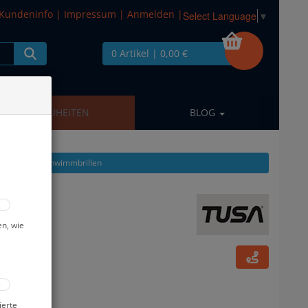
Kundeninfo
|
Impressum
|
Anmelden
|
Select Language
▼
0 Artikel
| 0,00 €
NEUHEITEN
BLOG
 zeigen aus: Schwimmbrillen
n #
en, wie
ierte