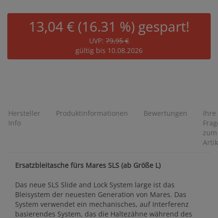
13,04 € (16.31 %) gespart!
UVP:
79,95 €
gültig bis 10.08.2026
Hersteller
Produktinformationen
Bewertungen
Ihre
Info
Frag
zum
Artik
Ersatzbleitasche fürs Mares SLS (ab Größe L)
Das neue SLS Slide and Lock System large ist das
Bleisystem der neuesten Generation von Mares. Das
System verwendet ein mechanisches, auf Interferenz
basierendes System, das die Haltezähne während des