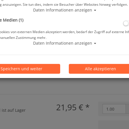
Herstellerpreis: 15,00 €
 anzuzeigen. Sie tun dies, indem sie Besucher über Websites hinweg verfolgen.
Daten Informationen anzeigen
ab
19,95 €
*
e Medien (1)
okies von externen Medien akzeptiert werden, bedarf der Zugriff auf externe In
manuellen Zustimmung mehr.
Lieferbar in
Daten Informationen anzeigen
Prämienpunkte: 20
Speichern und weiter
Alle akzeptieren
21,95 €
*
 ist auf Lager