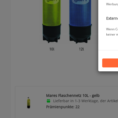
Werbung
Extern
Wenn Co
keiner 
Mares Flaschennetz 10L - gelb
Lieferbar in 1-3 Werktage, der Artikel
Prämienpunkte: 22