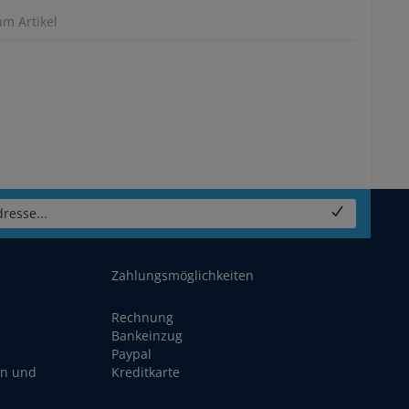
um Artikel
resse...
Zahlungsmöglichkeiten
Rechnung
Bankeinzug
Paypal
en und
Kreditkarte