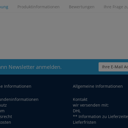
bung
Produktinformationen
Bewertungen
Ihre Frage z
ann Newsletter anmelden.
Ihre E-Mail Ad
he Informationen
Allgemeine Informationen
undeninformationen
Kontakt
hutz
wir versenden mit:
um
DHL
srecht
** Information zu Lieferzeit
kosten
Lieferfristen