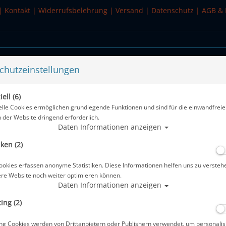
|
Kontakt
|
Widerrufsbelehrung
|
Versand
|
Datenschutz
|
AGB & 
chutzeinstellungen
WASSERSPORT
SALE
ell (6)
elle Cookies ermöglichen grundlegende Funktionen und sind für die einwandfreie
n der Website dringend erforderlich.
Alle Artikel zeige
Daten Informationen anzeigen
iken (2)
Mares Flaschennetz
ookies erfassen anonyme Statistiken. Diese Informationen helfen uns zu versteh
Artikelnr.: mar-4157master
ere Website noch weiter optimieren können.
Daten Informationen anzeigen
ing (2)
ng Cookies werden von Drittanbietern oder Publishern verwendet, um personalis