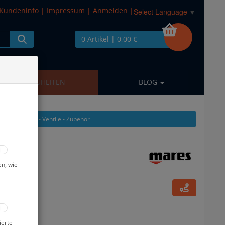
Kundeninfo
|
Impressum
|
Anmelden
|
Select Language
▼
0 Artikel
| 0,00 €
NEUHEITEN
BLOG
n aus: Brücken - Ventile - Zubehör
en, wie
ierte