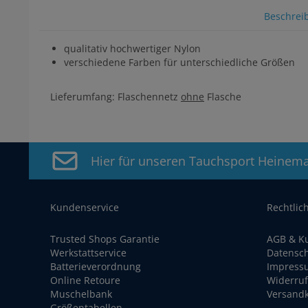
Beschrei
qualitativ hochwertiger Nylon
verschiedene Farben für unterschiedliche Größen
Lieferumfang: Flaschennetz
ohne
Flasche
Hier für unseren Tauchsport Heinem
Kundenservice
Rechtlic
Trusted Shops Garantie
AGB & K
Werkstattservice
Datensc
Batterieverordnung
Impress
Online Retoure
Widerruf
Muschelbank
Versand
Größentabellen