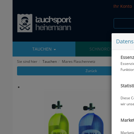
Ihr Konto
Datens
TAUCHEN
SCHNORCHELN
Essenzi
Sie sind hier
Tauchen
Mares Flaschennetz
Essenzi
Funktio
Zurück
Statist
Diese C
wir uns
Market
Marketi