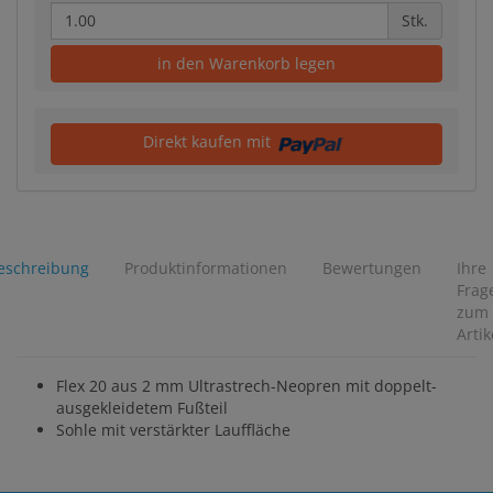
Stk.
in den Warenkorb legen
Direkt kaufen mit
eschreibung
Produktinformationen
Bewertungen
Ihre
Frag
zum
Artik
Flex 20 aus 2 mm Ultrastrech-Neopren mit doppelt-
ausgekleidetem Fußteil
Sohle mit verstärkter Lauffläche