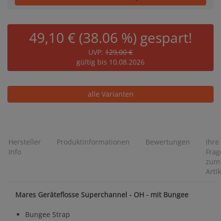
49,10 € (38.06 %) gespart!
UVP:
129,00 €
gültig bis 10.08.2026
alle Varianten
Hersteller
Produktinformationen
Bewertungen
Ihre
Info
Frag
zum
Artik
Mares Geräteflosse Superchannel - OH - mit Bungee
Bungee Strap