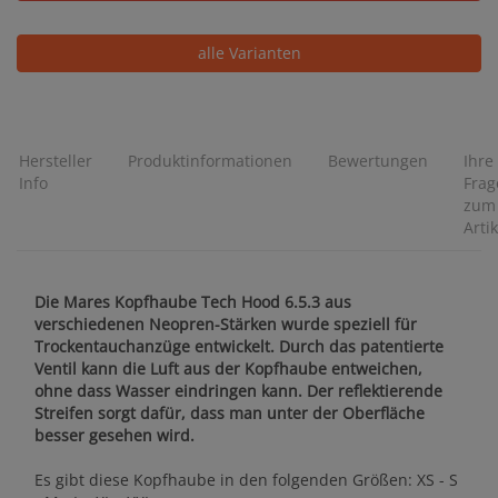
alle Varianten
Hersteller
Produktinformationen
Bewertungen
Ihre
Info
Frag
zum
Artik
Die Mares Kopfhaube Tech Hood 6.5.3 aus
verschiedenen Neopren-Stärken wurde speziell für
Trockentauchanzüge entwickelt. Durch das patentierte
Ventil kann die Luft aus der Kopfhaube entweichen,
ohne dass Wasser eindringen kann. Der reflektierende
Streifen sorgt dafür, dass man unter der Oberfläche
besser gesehen wird.
Es gibt diese Kopfhaube in den folgenden Größen: XS - S