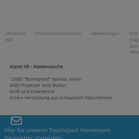
Hersteller
Produktinformationen
Bewertungen
Ihre
Info
Frag
zum
Artik
Mares XR - Maskentasche
1200D "Bulletproof" Ballistic Nylon
600D Polyester Netz-Boden
Groß und Erweiterbar
Innere Verstärkung aus schwarzem Polyurethane
Hier für unseren Tauchsport Heinemann
Newsletter anmelden.