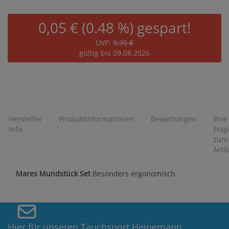
0,05 € (0.48 %) gespart!
UVP:
9,95 €
gültig bis 09.08.2026
Hersteller
Produktinformationen
Bewertungen
Ihre
Info
Frag
zum
Artik
Mares Mundstück Set
Besonders ergonomisch.
Hier für unseren Tauchsport Heinemann