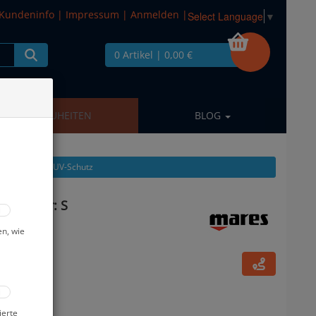
Kundeninfo
|
Impressum
|
Anmelden
|
Select Language
▼
0 Artikel
| 0,00 €
NEUHEITEN
BLOG
kel zeigen aus: UV-Schutz
Boys - Gr: S
en, wie
ierte