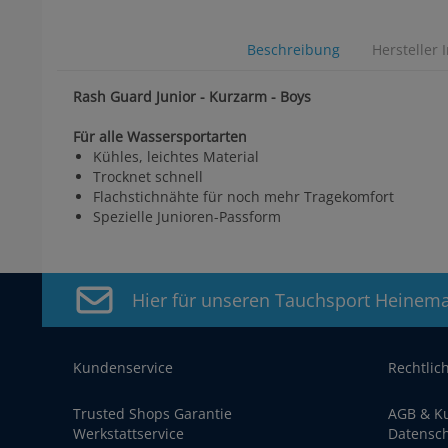
Beschreibung
Hersteller 
Rash Guard Junior - Kurzarm - Boys
Für alle Wassersportarten
Kühles, leichtes Material
Trocknet schnell
Flachstichnähte für noch mehr Tragekomfort
Spezielle Junioren-Passform
Hier für unseren Tauchsport Heinem
Kundenservice
Rechtlic
Trusted Shops Garantie
AGB & K
Werkstattservice
Datensc