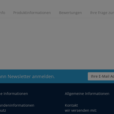
Info
Produktinformationen
Bewertungen
Ihre Frage zum
ann Newsletter anmelden.
Ihre E-Mail Ad
he Informationen
Allgemeine Informationen
undeninformationen
Kontakt
hutz
wir versenden mit: