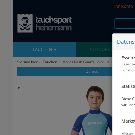
Ihr Konto
Datens
TAUCHEN
SCHNORCHELN
Essenzi
Sie sind hier
Tauchen
Mares Rash Guard Junior - Kurzarm - Boys -
Essenzi
Funktio
Zurück
Statist
Diese C
wir uns
Market
Marketi