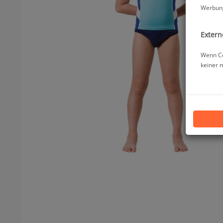
Werbung
Extern
Wenn Co
keiner 