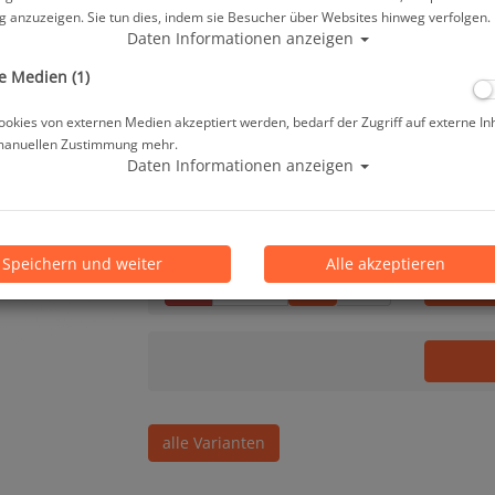
Herstellerpreis: 34,95 €
 anzuzeigen. Sie tun dies, indem sie Besucher über Websites hinweg verfolgen.
Daten Informationen anzeigen
34,95 €
*
e Medien (1)
okies von externen Medien akzeptiert werden, bedarf der Zugriff auf externe In
manuellen Zustimmung mehr.
Lieferbar in 1-3 Werktage, der Artikel ist a
Daten Informationen anzeigen
Prämienpunkte: 35
Speichern und weiter
Alle akzeptieren
Stk.
alle Varianten