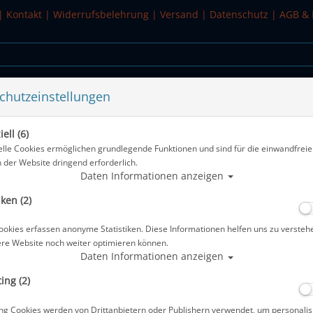
|
Kontakt
|
Widerrufsbelehrung
|
Versand
|
Datenschutz
|
AGB & 
chutzeinstellungen
WASSERSPORT
SALE
ell (6)
 Gr: S
elle Cookies ermöglichen grundlegende Funktionen und sind für die einwandfreie
n der Website dringend erforderlich.
Alle Arti
Daten Informationen anzeigen
iken (2)
Mares Rash Guard Junior - Kurzarm - 
ookies erfassen anonyme Statistiken. Diese Informationen helfen uns zu versteh
Artikelnr.: mar-412506S
ere Website noch weiter optimieren können.
Daten Informationen anzeigen
ing (2)
ng Cookies werden von Drittanbietern oder Publishern verwendet, um personalis