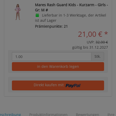
Mares Rash Guard Kids - Kurzarm - Girls -
Gr: M #
Lieferbar in 1-3 Werktage, der Artikel
ist auf Lager
Prämienpunkte: 21
21,00 €
*
UVP:
32,00 €
gültig bis 31.12.2027
Stk.
in den Warenkorb legen
Direkt kaufen mit
eschreibung
Produktinformationen
Bewertungen
Ihre