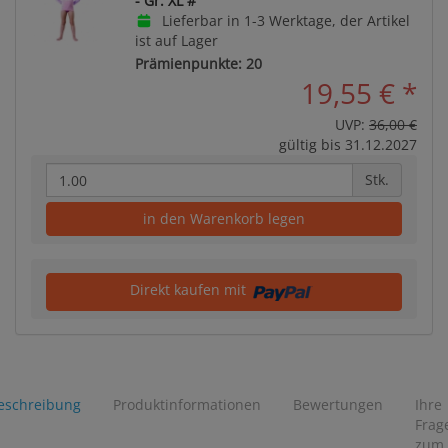
- Gr: XL #
Lieferbar in 1-3 Werktage, der Artikel
ist auf Lager
Prämienpunkte: 20
19,55 €
*
UVP:
36,00 €
gültig bis 31.12.2027
Stk.
in den Warenkorb legen
Direkt kaufen mit
eschreibung
Produktinformationen
Bewertungen
Ihre
Frag
zum